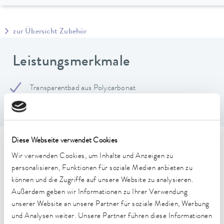
zur Übersicht Zubehör
Leistungsmerkmale
Transparentbad aus Polycarbonat
Im Temperaturbereich von 20 °C bis 100 °C verwendbar.
Diese Webseite verwendet Cookies
Technische Merkmale (nach
Wir verwenden Cookies, um Inhalte und Anzeigen zu
DIN 12876)
personalisieren, Funktionen für soziale Medien anbieten zu
können und die Zugriffe auf unsere Website zu analysieren.
Außerdem geben wir Informationen zu Ihrer Verwendung
Abmessungen (BxTxH)
unserer Website an unsere Partner für soziale Medien, Werbung
432 x 182 x 206 mm
und Analysen weiter. Unsere Partner führen diese Informationen