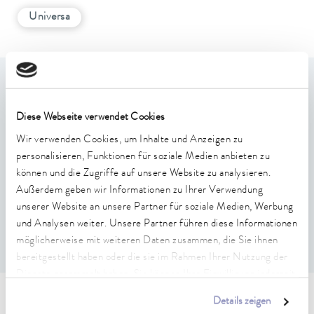
Universa
Leistungsmerkmale
Diese Webseite verwendet Cookies
Baddeckel aus Edelstahl mit einer Durchführung für
Wir verwenden Cookies, um Inhalte und Anzeigen zu
Sensoren, Temperaturfühler oder Schläuche
personalisieren, Funktionen für soziale Medien anbieten zu
passend für U 12, U 20, U 1225, U 1245, U 2040
können und die Zugriffe auf unsere Website zu analysieren.
Durchmesser der Durchführung manuell
Außerdem geben wir Informationen zu Ihrer Verwendung
größenverstellbar (D = 2 mm, 4 mm, 6 mm)
unserer Website an unsere Partner für soziale Medien, Werbung
Anstellwinkel ist so ausgelegt, dass die Messung in der
und Analysen weiter. Unsere Partner führen diese Informationen
Badmitte erfolgt.
möglicherweise mit weiteren Daten zusammen, die Sie ihnen
bereitgestellt haben oder die sie im Rahmen Ihrer Nutzung der
Dienste gesammelt haben. Sie können Ihre Einwilligung jederzeit
anpassen oder widerrufen. Weitere Details hierzu finden Sie in
Details zeigen
Technische Merkmale (nach
unserer
Datenschutzerklärung
.