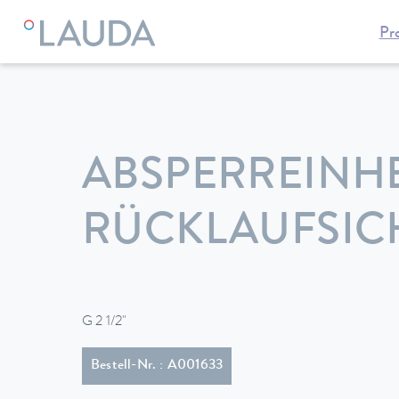
Pr
LAUDA
Temperiergeräte
Zubehör
ABSPERREINHE
RÜCKLAUFSI
G 2 1/2"
Bestell-Nr. : A001633