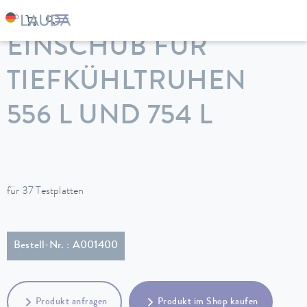
LAUDA
Temperiergeräte
Zubehör
EINSCHUB FÜR
TIEFKÜHLTRUHEN
556 L UND 754 L
für 37 Testplatten
Bestell-Nr. : A001400
Produkt anfragen
Produkt im Shop kaufen