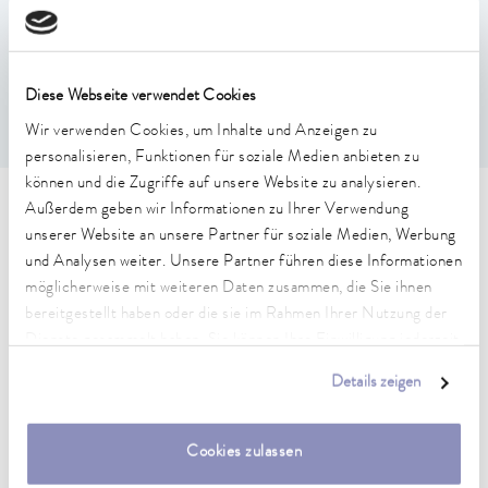
und integriertem Kühlsystem
Proprietäres CAN Protokoll basierend auf zwei frei
konfigurierbaren Botschaften mit gemultiplexten Signalen
Einfach und unkompliziert für temporären Einsatz bei
Diese Webseite verwendet Cookies
Projekten, für Demo und Erprobungsprozesse
Wir verwenden Cookies, um Inhalte und Anzeigen zu
personalisieren, Funktionen für soziale Medien anbieten zu
können und die Zugriffe auf unsere Website zu analysieren.
Außerdem geben wir Informationen zu Ihrer Verwendung
Technische Merkmale (nach
unserer Website an unsere Partner für soziale Medien, Werbung
DIN 12876)
und Analysen weiter. Unsere Partner führen diese Informationen
möglicherweise mit weiteren Daten zusammen, die Sie ihnen
bereitgestellt haben oder die sie im Rahmen Ihrer Nutzung der
Abmessungen (BxTxH)
Dienste gesammelt haben. Sie können Ihre Einwilligung jederzeit
91 x 140 x 746 mm
anpassen oder widerrufen. Weitere Details hierzu finden Sie in
Details zeigen
unserer
Datenschutzerklärung
.
Material
Edelstahl
Cookies zulassen
Gewicht