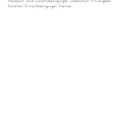
Impressum
AGB
Garantiebedingungen
Datenschutz
Hinweisgeber
Sicherheit
Einkaufsbedingungen
Sitemap