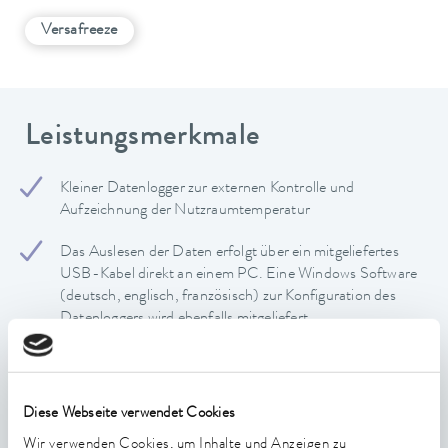
Versafreeze
Leistungsmerkmale
Kleiner Datenlogger zur externen Kontrolle und
Aufzeichnung der Nutzraumtemperatur
Das Auslesen der Daten erfolgt über ein mitgeliefertes
USB-Kabel direkt an einem PC. Eine Windows Software
(deutsch, englisch, französisch) zur Konfiguration des
Datenloggers wird ebenfalls mitgeliefert
Er verfügt über einen Temperaturfühler PT1000 mit 3 m
langem Kabel, der über eine geräteeigene Durchführung
in den Nutzraum eingebracht wird
Diese Webseite verwendet Cookies
Display: 7 Segment LCD (2-zeilig), Messbereich:
Wir verwenden Cookies, um Inhalte und Anzeigen zu