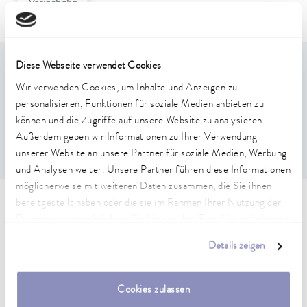
Varioshake
Diese Webseite verwendet Cookies
Leistungsmerkmale
Wir verwenden Cookies, um Inhalte und Anzeigen zu
personalisieren, Funktionen für soziale Medien anbieten zu
Aus Naturkautschuk, schwarz
können und die Zugriffe auf unsere Website zu analysieren.
Für langsames Bewegen von z.B. Nährlösungen in
Außerdem geben wir Informationen zu Ihrer Verwendung
Petrischalen, Kulturflaschen, etc.
unserer Website an unsere Partner für soziale Medien, Werbung
und Analysen weiter. Unsere Partner führen diese Informationen
möglicherweise mit weiteren Daten zusammen, die Sie ihnen
bereitgestellt haben oder die sie im Rahmen Ihrer Nutzung der
Technische Merkmale (nach
Dienste gesammelt haben. Sie können Ihre Einwilligung jederzeit
DIN 12876)
anpassen oder widerrufen. Weitere Details hierzu finden Sie in
Details zeigen
unserer
Datenschutzerklärung
.
Abmessungen (BxTxH)
Cookies zulassen
420 x 420 x 2 mm