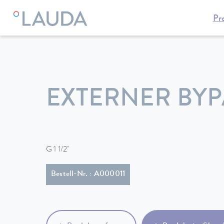
Pr
LAUDA
Temperiergeräte
Zubehör
EXTERNER BYP
G 1 1/2"
Bestell-Nr. : A000011