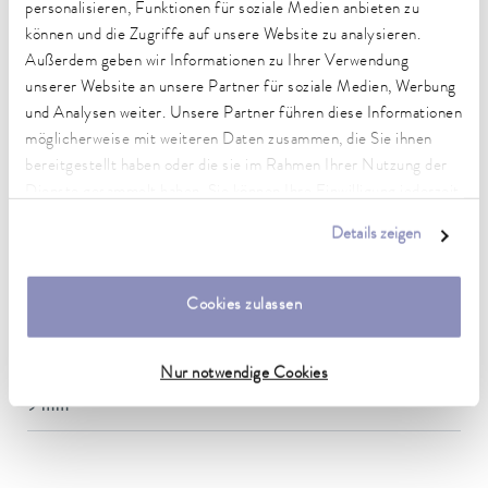
personalisieren, Funktionen für soziale Medien anbieten zu
DIN 12876)
können und die Zugriffe auf unsere Website zu analysieren.
Außerdem geben wir Informationen zu Ihrer Verwendung
unserer Website an unsere Partner für soziale Medien, Werbung
Hydraulic_connection_1_outside
und Analysen weiter. Unsere Partner führen diese Informationen
1"
möglicherweise mit weiteren Daten zusammen, die Sie ihnen
bereitgestellt haben oder die sie im Rahmen Ihrer Nutzung der
Hydraulic_connection_2_outside
Dienste gesammelt haben. Sie können Ihre Einwilligung jederzeit
1"
anpassen oder widerrufen. Weitere Details hierzu finden Sie in
Details zeigen
Innendurchmesser
unserer
Datenschutzerklärung
.
25 mm
Cookies zulassen
Außendurchmesser
33 mm
Nur notwendige Cookies
Isolationsstärke
9 mm