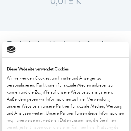
0,01 ± K
Technische Merkmale (nach
DIN 12876)
Diese Webseite verwendet Cookies
Arbeitstemperaturbereich
Wir verwenden Cookies, um Inhalte und Anzeigen zu
-45 ... 200 °C
personalisieren, Funktionen für soziale Medien anbieten zu
Betriebstemperaturbereich
können und die Zugriffe auf unsere Website zu analysieren.
-45 ... 200 °C
Außerdem geben wir Informationen zu Ihrer Verwendung
unserer Website an unsere Partner für soziale Medien, Werbung
Umgebungstemperaturbereich
und Analysen weiter. Unsere Partner führen diese Informationen
5 ... 40 °C
möglicherweise mit weiteren Daten zusammen, die Sie ihnen
bereitgestellt haben oder die sie im Rahmen Ihrer Nutzung der
Temperaturkonstanz