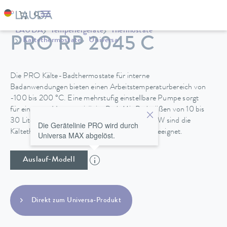
LAUDA
Temperiergeräte
Thermostate
PRO RP 2045 C
Kältethermostate
Universa
Die PRO Kälte-Badthermostate für interne
Badanwendungen bieten einen Arbeitstemperaturbereich von
-100 bis 200 °C. Eine mehrstufig einstellbare Pumpe sorgt
für eine gute Homogenität im Bad. Mit Badgrößen von 10 bis
30 Litern und Kälteleistungen von 0,4 bis 1,5 kW sind die
Die Gerätelinie PRO wird durch
Kältethermostat für vielfältige Anwendungen geeignet.
Universa MAX abgelöst.
Auslauf-Modell
Direkt zum Universa-Produkt