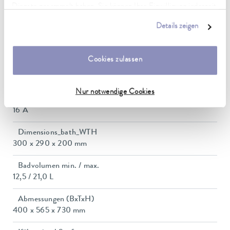
Dienste gesammelt haben. Sie können Ihre Einwilligung jederzeit
0,01 ± K
anpassen oder widerrufen. Weitere Details hierzu finden Sie in
Details zeigen
unserer
Datenschutzerklärung
.
Heizleistung max.
3,6 kW
Cookies zulassen
Leistungsaufnahme max.
3,7 kW
Nur notwendige Cookies
Leistungsaufnahme
16 A
Dimensions_bath_WTH
300 x 290 x 200 mm
Badvolumen min. / max.
12,5 / 21,0 L
Abmessungen (BxTxH)
400 x 565 x 730 mm