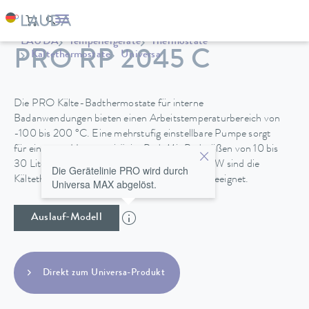
LAUDA
Temperiergeräte
Thermostate
PRO RP 2045 C
Kältethermostate
Universa
Die PRO Kälte-Badthermostate für interne
Badanwendungen bieten einen Arbeitstemperaturbereich von
-100 bis 200 °C. Eine mehrstufig einstellbare Pumpe sorgt
für eine gute Homogenität im Bad. Mit Badgrößen von 10 bis
30 Litern und Kälteleistungen von 0,4 bis 1,5 kW sind die
Die Gerätelinie PRO wird durch
Kältethermostat für vielfältige Anwendungen geeignet.
Universa MAX abgelöst.
Auslauf-Modell
Direkt zum Universa-Produkt