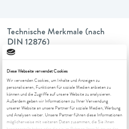
Technische Merkmale (nach
DIN 12876)
Arbeitstemperaturbereich
-45 ... 200 °C
Diese Webseite verwendet Cookies
Betriebstemperaturbereich
Wir verwenden Cookies, um Inhalte und Anzeigen zu
-45 ... 200 °C
personalisieren, Funktionen für soziale Medien anbieten zu
können und die Zugriffe auf unsere Website zu analysieren.
Umgebungstemperaturbereich
Außerdem geben wir Informationen zu Ihrer Verwendung
5 ... 40 °C
unserer Website an unsere Partner für soziale Medien, Werbung
und Analysen weiter. Unsere Partner führen diese Informationen
Temperaturkonstanz
möglicherweise mit weiteren Daten zusammen, die Sie ihnen
0,01 ± K