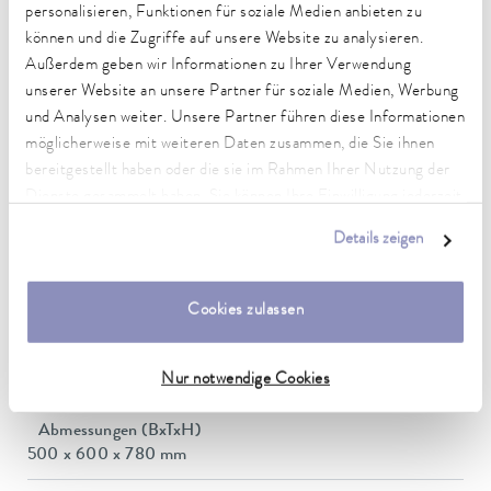
Temperaturkonstanz
personalisieren, Funktionen für soziale Medien anbieten zu
0,01 ± K
können und die Zugriffe auf unsere Website zu analysieren.
Außerdem geben wir Informationen zu Ihrer Verwendung
Heizleistung max.
unserer Website an unsere Partner für soziale Medien, Werbung
3,6 kW
und Analysen weiter. Unsere Partner führen diese Informationen
möglicherweise mit weiteren Daten zusammen, die Sie ihnen
Leistungsaufnahme max.
3,7 kW
bereitgestellt haben oder die sie im Rahmen Ihrer Nutzung der
Dienste gesammelt haben. Sie können Ihre Einwilligung jederzeit
Leistungsaufnahme
anpassen oder widerrufen. Weitere Details hierzu finden Sie in
Details zeigen
16 A
unserer
Datenschutzerklärung
.
Dimensions_bath_WTH
Cookies zulassen
240 x 150 x 200 mm
Badvolumen min. / max.
Nur notwendige Cookies
6,5 / 10,5 L
Abmessungen (BxTxH)
500 x 600 x 780 mm