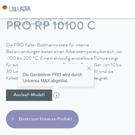
LAUDA
Temperiergeräte
Thermostate
PRO RP 10100 C
Kältethermostate
Universa
Die PRO Kälte-Badthermostate für interne
Badanwendungen bieten einen Arbeitstemperaturbereich von
-100 bis 200 °C. Eine mehrstufig einstellbare Pumpe sorgt
für eine gute Homogenität im Bad. Mit Badgrößen von 10 bis
30 Litern und Kälteleistungen von 0,4 bis 1,5 kW sind die
Die Gerätelinie PRO wird durch
Kältethermostat für vielfältige Anwendungen geeignet.
Universa MAX abgelöst.
Auslauf-Modell
Direkt zum Universa-Produkt