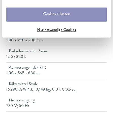
unserer
Datenschutzerklärung
.
Leistungsaufnahme max.
3,7 kW
Cookies zulassen
Leistungsaufnahme
16 A
Nur notwendige Cookies
Dimensions_bath_WTH
300 x 290 x 200 mm
Badvolumen min. / max.
12,5 / 21,0 L
Abmessungen (BxTxH)
400 x 565 x 680 mm
Kältemittel Stufe
R-290 (GWP 3); 0,149 kg; 0,0 t CO2-eq
Netzversorgung
230 V; 50 Hz