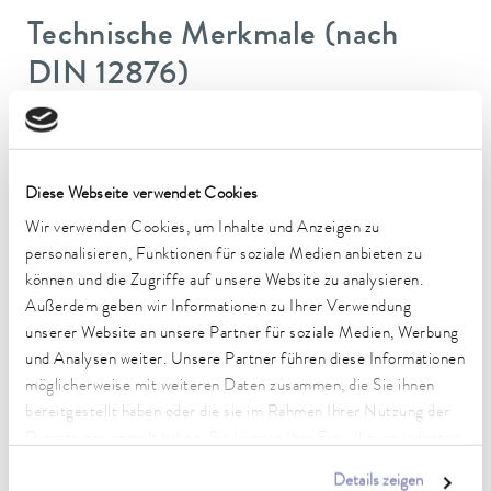
Technische Merkmale (nach
DIN 12876)
Arbeitstemperaturbereich
-45 ... 200 °C
Diese Webseite verwendet Cookies
Betriebstemperaturbereich
Wir verwenden Cookies, um Inhalte und Anzeigen zu
-45 ... 200 °C
personalisieren, Funktionen für soziale Medien anbieten zu
können und die Zugriffe auf unsere Website zu analysieren.
Umgebungstemperaturbereich
Außerdem geben wir Informationen zu Ihrer Verwendung
5 ... 40 °C
unserer Website an unsere Partner für soziale Medien, Werbung
Temperaturkonstanz
und Analysen weiter. Unsere Partner führen diese Informationen
0,01 ± K
möglicherweise mit weiteren Daten zusammen, die Sie ihnen
bereitgestellt haben oder die sie im Rahmen Ihrer Nutzung der
Heizleistung max.
Dienste gesammelt haben. Sie können Ihre Einwilligung jederzeit
3,6 kW
anpassen oder widerrufen. Weitere Details hierzu finden Sie in
Details zeigen