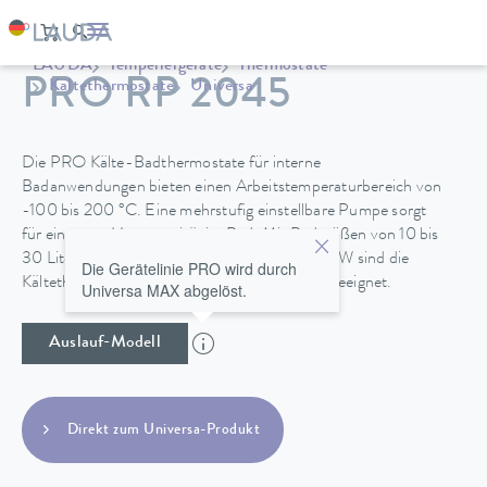
LAUDA
Temperiergeräte
Thermostate
PRO RP 2045
Kältethermostate
Universa
Die PRO Kälte-Badthermostate für interne
Badanwendungen bieten einen Arbeitstemperaturbereich von
-100 bis 200 °C. Eine mehrstufig einstellbare Pumpe sorgt
für eine gute Homogenität im Bad. Mit Badgrößen von 10 bis
30 Litern und Kälteleistungen von 0,4 bis 1,5 kW sind die
Die Gerätelinie PRO wird durch
Kältethermostat für vielfältige Anwendungen geeignet.
Universa MAX abgelöst.
Auslauf-Modell
Direkt zum Universa-Produkt