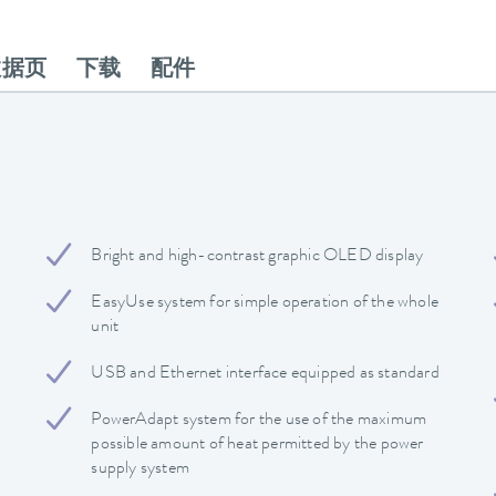
数据页
下载
配件
Bright and high-contrast graphic OLED display
EasyUse system for simple operation of the whole
unit
USB and Ethernet interface equipped as standard
PowerAdapt system for the use of the maximum
possible amount of heat permitted by the power
supply system