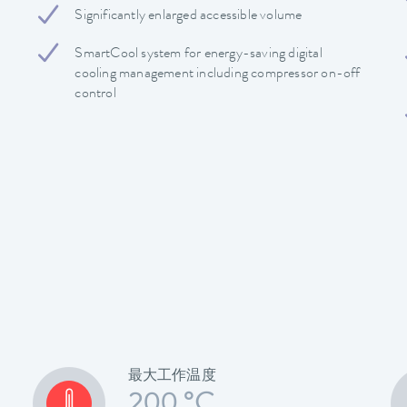
Significantly enlarged accessible volume
SmartCool system for energy-saving digital
cooling management including compressor on-off
control
最大工作温度
200 °C