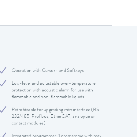
Operation with Cursor- and Softkeys
Low-level and adjustable over-temperature
protection with acoustic alarm for use with
flammable and non-flammable liquids
Retrofittable for upgrading with interface (RS
232/485, Profibus; EtherCAT; analogue or
contact modules)
Integrated programmer, 1 programme with max.