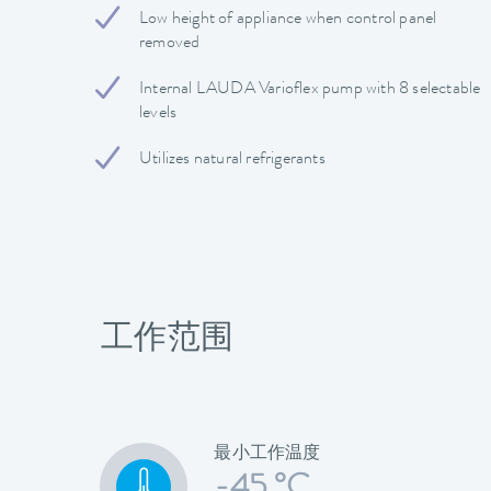
Low height of appliance when control panel
removed
Internal LAUDA Varioflex pump with 8 selectable
levels
Utilizes natural refrigerants
工作范围
最小工作温度
-45 °C