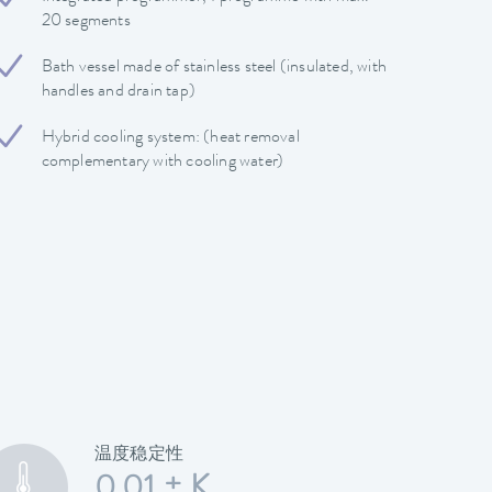
20 segments
Bath vessel made of stainless steel (insulated, with
handles and drain tap)
Hybrid cooling system: (heat removal
complementary with cooling water)
温度稳定性
0,01 ± K