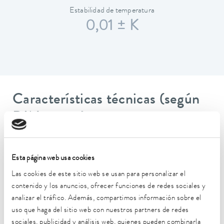
Estabilidad de temperatura
0,01 ± K
Características técnicas (según
DIN 12876)
Rango de temperatura de trabajo
Esta página web usa cookies
-45 ... 200 °C
Las cookies de este sitio web se usan para personalizar el
Rango de temperatura de funcionamiento
contenido y los anuncios, ofrecer funciones de redes sociales y
-45 ... 200 °C
analizar el tráfico. Además, compartimos información sobre el
uso que haga del sitio web con nuestros partners de redes
Temperatura ambiente
sociales, publicidad y análisis web, quienes pueden combinarla