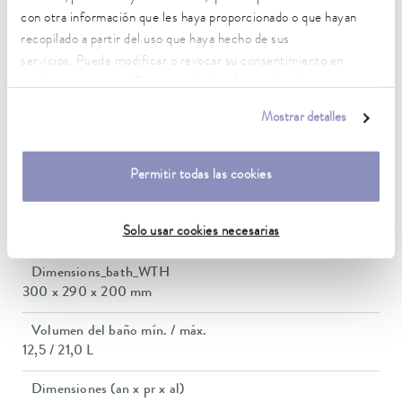
5 ... 40 °C
con otra información que les haya proporcionado o que hayan
Estabilidad de temperatura
recopilado a partir del uso que haya hecho de sus
0,01 ± K
servicios. Puede modificar o revocar su consentimiento en
cualquier momento. Encontrará más información al respecto en
Potencia calorífica máx.
nuestra
política de privacidad
.
3,6 kW
Mostrar detalles
Consumo eléctrico máx.
Permitir todas las cookies
3,7 kW
Consumo de corriente
Solo usar cookies necesarias
16 A
Dimensions_bath_WTH
300 x 290 x 200 mm
Volumen del baño mín. / máx.
12,5 / 21,0 L
Dimensiones (an x pr x al)