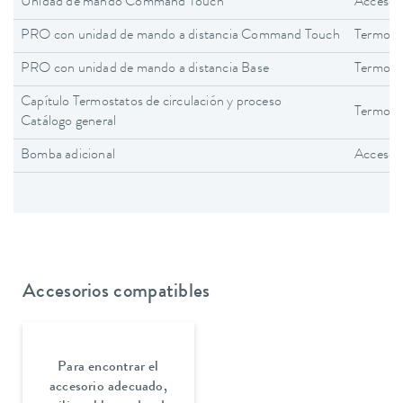
Unidad de mando Command Touch
Accesor
PRO con unidad de mando a distancia Command Touch
Termost
PRO con unidad de mando a distancia Base
Termost
Capítulo Termostatos de circulación y proceso
Termosta
Catálogo general
Bomba adicional
Accesor
Accesorios compatibles
Para encontrar el
accesorio adecuado,