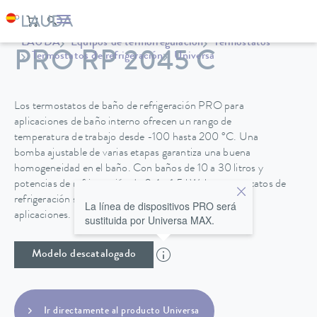
LAUDA
Equipos de termorregulación
Termostatos
PRO RP 2045 C
Termostatos de refrigeración
Universa
Los termostatos de baño de refrigeración PRO para
aplicaciones de baño interno ofrecen un rango de
temperatura de trabajo desde -100 hasta 200 °C. Una
bomba ajustable de varias etapas garantiza una buena
homogeneidad en el baño. Con baños de 10 a 30 litros y
potencias de refrigeración de 0,4 a 1,5 kW, los termostatos de
refrigeración son adecuados para una amplia gama de
La línea de dispositivos PRO será
aplicaciones.
sustituida por Universa MAX.
Modelo descatalogado
Ir directamente al producto Universa