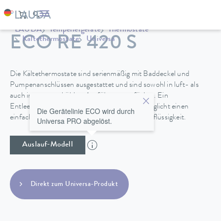
LAUDA
Temperiergeräte
Thermostate
ECO RE 420 S
Kältethermostate
Universa
Die Kältethermostate sind serienmäßig mit Baddeckel und
Pumpenanschlüssen ausgestattet und sind sowohl in luft- als
auch in wassergekühlter Ausführung verfügbar. Ein
Entleerungshahn an der Geräterückseite ermöglicht einen
Die Gerätelinie ECO wird durch
einfachen und sicheren Wechsel der Temperierflüssigkeit.
Universa PRO abgelöst.
Auslauf-Modell
Direkt zum Universa-Produkt