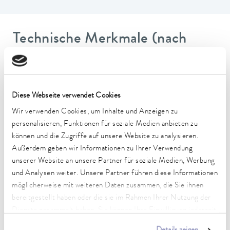
Technische Merkmale (nach
DIN 12876)
Arbeitstemperaturbereich
Diese Webseite verwendet Cookies
-20 ... 200 °C
Wir verwenden Cookies, um Inhalte und Anzeigen zu
Umgebungstemperaturbereich
personalisieren, Funktionen für soziale Medien anbieten zu
5 ... 40 °C
können und die Zugriffe auf unsere Website zu analysieren.
Außerdem geben wir Informationen zu Ihrer Verwendung
Temperaturkonstanz
unserer Website an unsere Partner für soziale Medien, Werbung
0.02 ± K
und Analysen weiter. Unsere Partner führen diese Informationen
möglicherweise mit weiteren Daten zusammen, die Sie ihnen
Heizleistung max.
bereitgestellt haben oder die sie im Rahmen Ihrer Nutzung der
2 kW
Dienste gesammelt haben. Sie können Ihre Einwilligung jederzeit
Leistungsaufnahme max.
anpassen oder widerrufen. Weitere Details hierzu finden Sie in