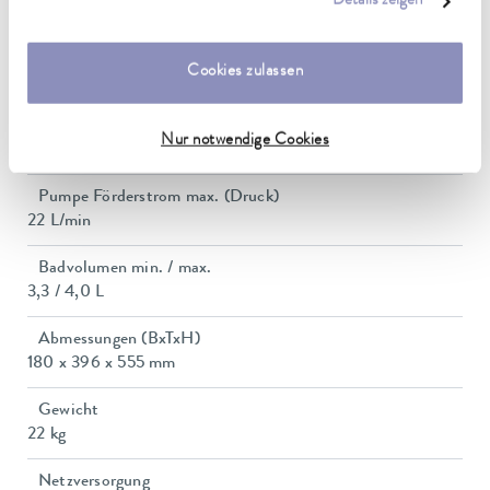
Details zeigen
2.2 kW
unserer
Datenschutzerklärung
.
Leistungsaufnahme
Cookies zulassen
10 A
Förderdruck max.
Nur notwendige Cookies
0,6 bar
Pumpe Förderstrom max. (Druck)
22 L/min
Badvolumen min. / max.
3,3 / 4,0 L
Abmessungen (BxTxH)
180 x 396 x 555 mm
Gewicht
22 kg
Netzversorgung