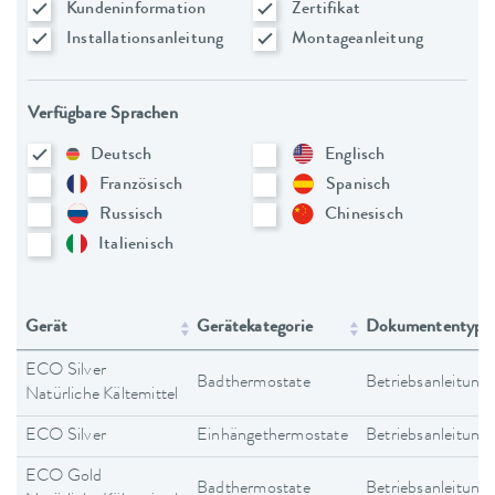
Kundeninformation
Zertifikat
Installationsanleitung
Montageanleitung
Verfügbare Sprachen
Deutsch
Englisch
Französisch
Spanisch
Russisch
Chinesisch
Italienisch
Gerät
Gerätekategorie
Dokumententyp
ECO Silver
Badthermostate
Betriebsanleitung
Natürliche Kältemittel
ECO Silver
Einhängethermostate
Betriebsanleitung
ECO Gold
Badthermostate
Betriebsanleitung