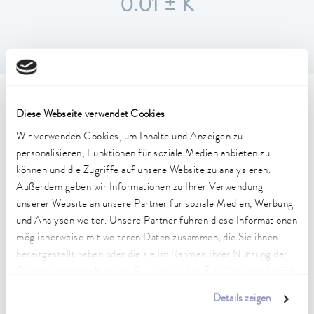
0.01 ± K
Technische Merkmale (nach
Diese Webseite verwendet Cookies
DIN 12876)
Wir verwenden Cookies, um Inhalte und Anzeigen zu
personalisieren, Funktionen für soziale Medien anbieten zu
können und die Zugriffe auf unsere Website zu analysieren.
Arbeitstemperaturbereich
Außerdem geben wir Informationen zu Ihrer Verwendung
30 ... 100 °C
unserer Website an unsere Partner für soziale Medien, Werbung
und Analysen weiter. Unsere Partner führen diese Informationen
Arbeitstemperaturbereich mit Wasserkühlung
20 ... 100 °C
möglicherweise mit weiteren Daten zusammen, die Sie ihnen
bereitgestellt haben oder die sie im Rahmen Ihrer Nutzung der
Betriebstemperaturbereich
Dienste gesammelt haben. Sie können Ihre Einwilligung jederzeit
-60 ... 100 °C
anpassen oder widerrufen. Weitere Details hierzu finden Sie in
Details zeigen
unserer
Datenschutzerklärung
.