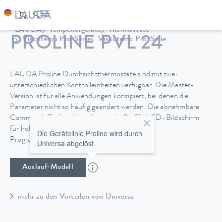
LAUDA
Temperiergeräte
Thermostate
PROLINE PVL 24
Viscotemp Pro-Serie
Viscotemp Pro-Serie
LAUDA Proline Durchsichtthermostate sind mit zwei
unterschiedlichen Kontrolleinheiten verfügbar. Die Master-
Version ist für alle Anwendungen konzipiert, bei denen die
Parameter nicht so häufig geändert werden. Die abnehmbare
Command-Bedieneinheit bietet ein Grafik-LCD-Bildschirm
für hohen Bedienkomfort und zusätzlich einen
Die Gerätelinie Proline wird durch
Programmgeber.
Universa abgelöst.
Auslauf-Modell
mehr zu den Vorteilen von Universa