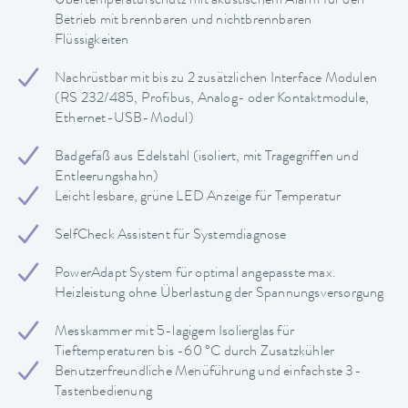
Übertemperaturschutz mit akustischem Alarm für den
Betrieb mit brennbaren und nichtbrennbaren
Flüssigkeiten
Nachrüstbar mit bis zu 2 zusätzlichen Interface Modulen
(RS 232/485, Profibus, Analog- oder Kontaktmodule,
Ethernet-USB-Modul)
Badgefäß aus Edelstahl (isoliert, mit Tragegriffen und
Entleerungshahn)
Leicht lesbare, grüne LED Anzeige für Temperatur
SelfCheck Assistent für Systemdiagnose
PowerAdapt System für optimal angepasste max.
Heizleistung ohne Überlastung der Spannungsversorgung
Messkammer mit 5-lagigem Isolierglas für
Tieftemperaturen bis -60 °C durch Zusatzkühler
Benutzerfreundliche Menüführung und einfachste 3-
Tastenbedienung