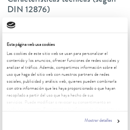
Características técnicas (según
DIN 12876)
Rango de temperatura de trabajo
-40 ... 200 °C
Esta página web usa cookies
Rango de temperatura de funcionamiento
-40 ... 200 °C
Las cookies de este sitio web se usan para personalizar el
contenido y los anuncios, ofrecer funciones de redes sociales y
Temperatura ambiente
analizar el tráfico. Además, compartimos información sobre el
5 ... 40 °C
uso que haga del sitio web con nuestros partners de redes
sociales, publicidad y análisis web, quienes pueden combinarla
Estabilidad de temperatura
con otra información que les haya proporcionado o que hayan
0,05 ± K
recopilado a partir del uso que haya hecho de sus
servicios. Puede modificar o revocar su consentimiento en
Potencia calorífica máx.
cualquier momento. Encontrará más información al respecto en
2,5 kW
nuestra
política de privacidad
.
Mostrar detalles
Consumo eléctrico máx.
3 kW