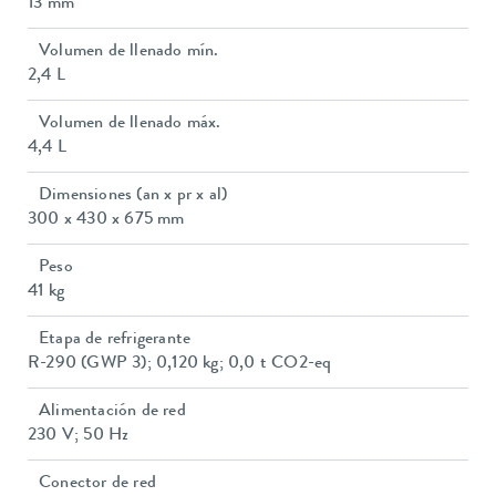
13 mm
Volumen de llenado mín.
2,4 L
Volumen de llenado máx.
4,4 L
Dimensiones (an x pr x al)
300 x 430 x 675 mm
Peso
41 kg
Etapa de refrigerante
R-290 (GWP 3); 0,120 kg; 0,0 t CO2-eq
Alimentación de red
230 V; 50 Hz
Conector de red