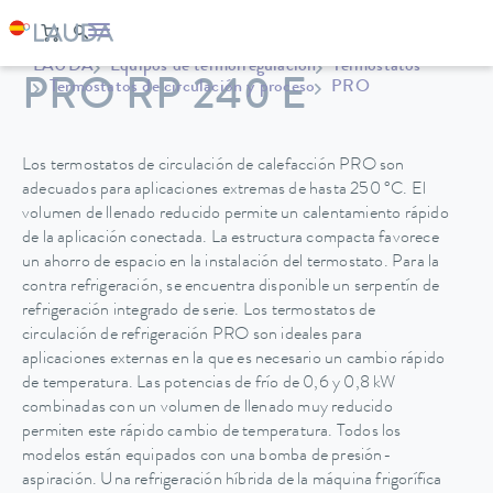
LAUDA
Equipos de termorregulación
Termostatos
PRO RP 240 E
Termostatos de circulación y proceso
PRO
Los termostatos de circulación de calefacción PRO son
adecuados para aplicaciones extremas de hasta 250 °C. El
volumen de llenado reducido permite un calentamiento rápido
de la aplicación conectada. La estructura compacta favorece
un ahorro de espacio en la instalación del termostato. Para la
contra refrigeración, se encuentra disponible un serpentín de
refrigeración integrado de serie. Los termostatos de
circulación de refrigeración PRO son ideales para
aplicaciones externas en la que es necesario un cambio rápido
de temperatura. Las potencias de frío de 0,6 y 0,8 kW
combinadas con un volumen de llenado muy reducido
permiten este rápido cambio de temperatura. Todos los
modelos están equipados con una bomba de presión-
aspiración. Una refrigeración híbrida de la máquina frigorífica