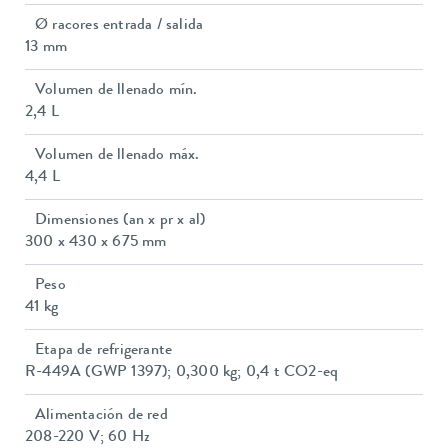
Ø racores entrada / salida
13 mm
Volumen de llenado mín.
2,4 L
Volumen de llenado máx.
4,4 L
Dimensiones (an x pr x al)
300 x 430 x 675 mm
Peso
41 kg
Etapa de refrigerante
R-449A (GWP 1397); 0,300 kg; 0,4 t CO2-eq
Alimentación de red
208-220 V; 60 Hz