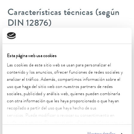
Características técnicas (según
DIN 12876)
Rango de temperatura de trabajo
-40 ... 200 °C
Esta página web usa cookies
Rango de temperatura de funcionamiento
Las cookies de este sitio web se usan para personalizar el
-40 ... 200 °C
contenido y los anuncios, ofrecer funciones de redes sociales y
analizar el tráfico. Además, compartimos información sobre el
Temperatura ambiente
uso que haga del sitio web con nuestros partners de redes
5 ... 40 °C
sociales, publicidad y análisis web, quienes pueden combinarla
Estabilidad de temperatura
con otra información que les haya proporcionado o que hayan
0,05 ± K
recopilado a partir del uso que haya hecho de sus
servicios. Puede modificar o revocar su consentimiento en
Potencia calorífica máx.
cualquier momento. Encontrará más información al respecto en
2,3 kW
nuestra
política de privacidad
.