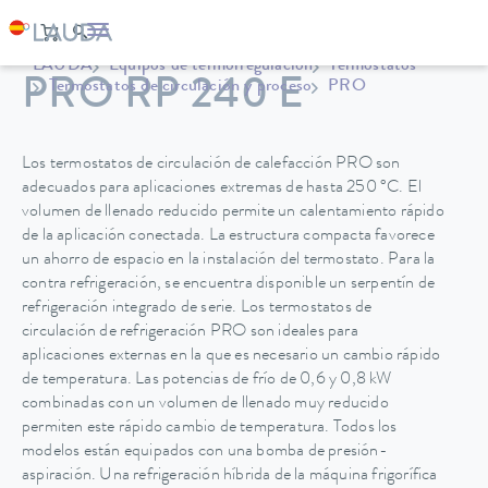
LAUDA
Equipos de termorregulación
Termostatos
PRO RP 240 E
Termostatos de circulación y proceso
PRO
Los termostatos de circulación de calefacción PRO son
adecuados para aplicaciones extremas de hasta 250 °C. El
volumen de llenado reducido permite un calentamiento rápido
de la aplicación conectada. La estructura compacta favorece
un ahorro de espacio en la instalación del termostato. Para la
contra refrigeración, se encuentra disponible un serpentín de
refrigeración integrado de serie. Los termostatos de
circulación de refrigeración PRO son ideales para
aplicaciones externas en la que es necesario un cambio rápido
de temperatura. Las potencias de frío de 0,6 y 0,8 kW
combinadas con un volumen de llenado muy reducido
permiten este rápido cambio de temperatura. Todos los
modelos están equipados con una bomba de presión-
aspiración. Una refrigeración híbrida de la máquina frigorífica