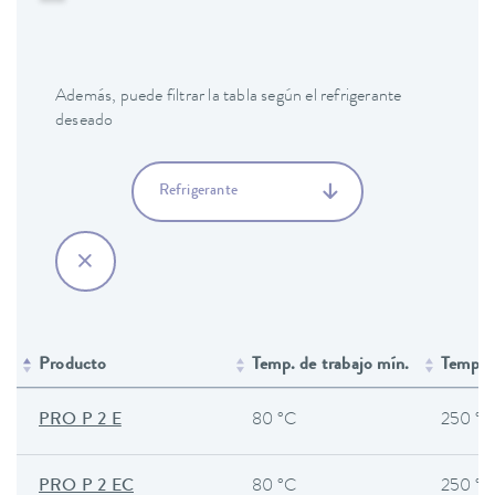
Además, puede filtrar la tabla según el refrigerante
deseado
Refrigerante
Producto
Temp. de trabajo mín.
Temp. d
PRO P 2 E
80 °C
250 °C
PRO P 2 EC
80 °C
250 °C