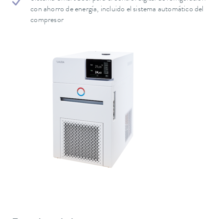
con ahorro de energía, incluido el sistema automático del
compresor