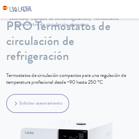
LAUDA
Equipos de termorregulación
Termostatos
PRO Termostatos de
Termostatos de circulación y proceso
circulación de
refrigeración
Termostatos de circulación compactos para una regulación de
temperatura profesional desde −90 hasta 250 °C
Solicitar asesoramiento