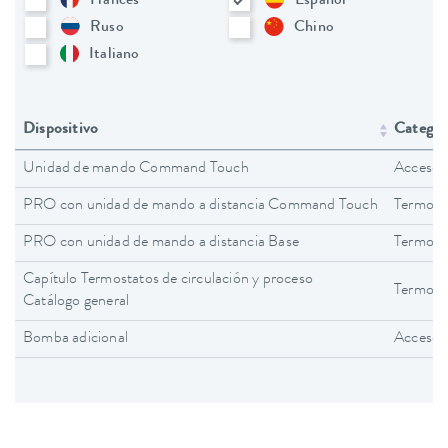
Francés
Español
Ruso
Chino
Italiano
Dispositivo
Categorí
Unidad de mando Command Touch
Accesor
PRO con unidad de mando a distancia Command Touch
Termost
PRO con unidad de mando a distancia Base
Termost
Capítulo Termostatos de circulación y proceso
Termosta
Catálogo general
Bomba adicional
Accesor