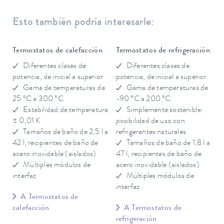
Esto también podría interesarle:
Termostatos de calefacción
Termostatos de refrigeración
Diferentes clases de
Diferentes clases de
potencia, de inicial a superior
potencia, de inicial a superior
Gama de temperaturas de
Gama de temperaturas de
25 °C a 300 °C
-90 °C a 200 °C
Estabilidad de temperatura
Simplemente sostenible:
± 0,01 K
posibilidad de uso con
Tamaños de baño de 2,5 l a
refrigerantes naturales
42 l, recipientes de baño de
Tamaños de baño de 1,8 l a
acero inoxidable (aislados)
47 l, recipientes de baño de
Múltiples módulos de
acero inoxidable (aislados)
interfaz
Múltiples módulos de
interfaz
A Termostatos de
calefacción
A Termostatos de
refrigeración