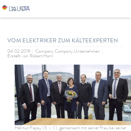
LAUDA
Unternehmen
News
VOM ELEKTRIKER ZUM KÄLTEEXPERTEN
04.02.2019
Company Company Unternehmen
Erstellt von
Robert Horn
Helmut Papay (3. v. l.), gemeinsam mit seiner Frau bei seiner