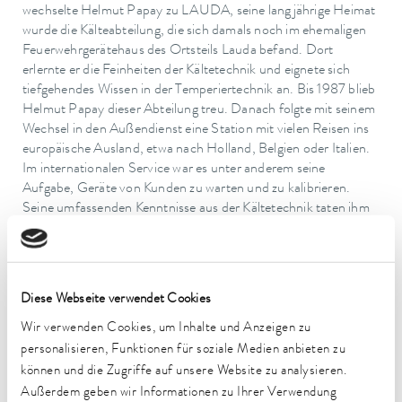
wechselte Helmut Papay zu LAUDA, seine langjährige Heimat
wurde die Kälteabteilung, die sich damals noch im ehemaligen
Feuerwehrgerätehaus des Ortsteils Lauda befand. Dort
erlernte er die Feinheiten der Kältetechnik und eignete sich
tiefgehendes Wissen in der Temperiertechnik an. Bis 1987 blieb
Helmut Papay dieser Abteilung treu. Danach folgte mit seinem
Wechsel in den Außendienst eine Station mit vielen Reisen ins
europäische Ausland, etwa nach Holland, Belgien oder Italien.
Im internationalen Service war es unter anderem seine
Aufgabe, Geräte von Kunden zu warten und zu kalibrieren.
Seine umfassenden Kenntnisse aus der Kältetechnik taten ihm
hier gute Dienste, auch wenn die Kommunikation mit den
internationalen Kunden damals oft noch mit ›Händen und
Füßen‹ vonstattenging, wie der Jubilar rückblickend erzählte.
Trotzdem habe »immer alles gut geklappt«, so Helmut Papay.
Diese Webseite verwendet Cookies
Aus gesundheitlichen Gründen wechselte Helmut Papay 1992
Wir verwenden Cookies, um Inhalte und Anzeigen zu
zum Innendienst in die Reparaturabteilung. Dr. Gunther
personalisieren, Funktionen für soziale Medien anbieten zu
Wobser erinnerte sich in seiner Laudatio an Helmut Papay als
können und die Zugriffe auf unsere Website zu analysieren.
freundlichen, emsigen Mitarbeiter, der immer mit einem
Außerdem geben wir Informationen zu Ihrer Verwendung
Lächeln auf den Lippen anzutreffen war. Ab 2010 wechselte