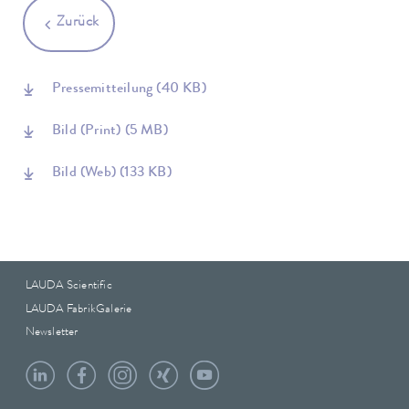
Zurück
Pressemitteilung
(40 KB)
Bild (Print)
(5 MB)
Bild (Web)
(133 KB)
LAUDA Scientific
LAUDA FabrikGalerie
Newsletter