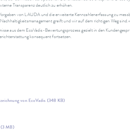
externe Transparenz deutlich zu erhöhen.
eren Vorgaben von LAUDA und die erweiterte Kennzahlenerfassung zu mes
im Nachhaltigkeitsmanagement greift und wir auf dem richtigen Weg sind.
isse aus dem EcoVadis-Bewertungsprozess gezielt in den Kundengespr
erichterstattung konsequent fortsetzen.
szeichnung von EcoVadis
(348 KB)
g
(3 MB)