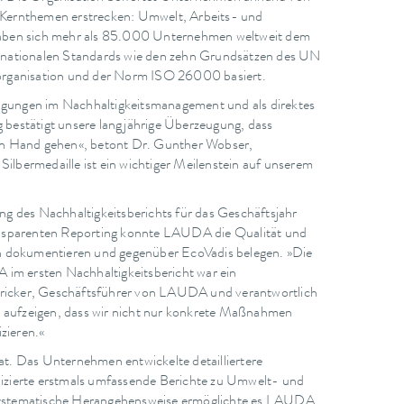
rale Kernthemen erstrecken: Umwelt, Arbeits- und
haben sich mehr als 85.000 Unternehmen weltweit dem
rnationalen Standards wie den zehn Grundsätzen des UN
organisation und der Norm ISO 26000 basiert.
gungen im Nachhaltigkeitsmanagement und als direktes
g bestätigt unsere langjährige Überzeugung, dass
in Hand gehen«, betont Dr. Gunther Wobser,
lbermedaille ist ein wichtiger Meilenstein auf unserem
hung des Nachhaltigkeitsberichts für das Geschäftsjahr
ansparenten Reporting konnte LAUDA die Qualität und
ch dokumentieren und gegenüber EcoVadis belegen. »Die
m ersten Nachhaltigkeitsbericht war ein
Stricker, Geschäftsführer von LAUDA und verantwortlich
aufzeigen, dass wir nicht nur konkrete Maßnahmen
zieren.«
 Das Unternehmen entwickelte detailliertere
blizierte erstmals umfassende Berichte zu Umwelt- und
e systematische Herangehensweise ermöglichte es LAUDA,