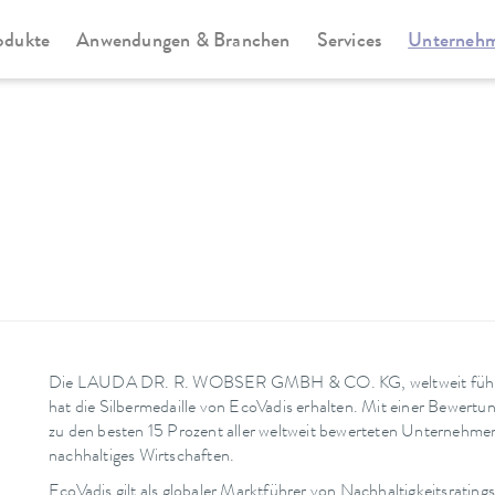
odukte
Anwendungen & Branchen
Services
Unterneh
Die LAUDA DR. R. WOBSER GMBH & CO. KG, weltweit führende
hat die Silbermedaille von EcoVadis erhalten. Mit einer Bewe
zu den besten 15 Prozent aller weltweit bewerteten Unternehme
nachhaltiges Wirtschaften.
EcoVadis gilt als globaler Marktführer von Nachhaltigkeitsrati