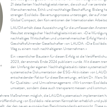
21 detaillierten Nachhaltigkeitskriterien, die sich auf vier zent
Menschenrechte, Ethik und nachhaltige Beschaffung. Bislang 
strengen EcoVadis-Bewertungsprozess unterzogen, der auf inte
Global Compact, den Konventionen der Internationalen Arbeits
LAUDA erhält diese Auszeichnung für die umfassenden Anstren
Resultat strategischer Nachhaltigkeitsinitiativen. »Die Würdigun
nachhaltiges Wirtschaften und unternehmerischer Erfolg Hand 
Geschäftsführender Gesellschafter von LAUDA. »Die EcoVadis Si
Weg zu einem noch nachhaltigeren Unternehmen.«
Ein wesentlicher Baustein für diesen Erfolg ist die Veröffentlic
2023, der erstmals Ende 2024 publiziert wurde. Mit diesem tr
le
den Umfang der eigenen Nachhaltigkeitsaktivitäten systematis
systematische Dokumentation der ESG-Aktivitäten von LAUDA i
entscheidender Faktor für diese Bewertung«, erklärt Dr. Marc 
für Qualitäts- und Umweltmanagement. »Wir konnten EcoVadis 
umsetzen, sondern diese auch transparent messen und kommuni
hrere Maßnahmen möglich, die LAUDA systematisch implementiert hat.
 Veröffentlichung von EcoVadis-relevanten Kennzahlen erheblich und pu
tellt, der den neuen europäischen Berichtsstandards entspricht. Dies