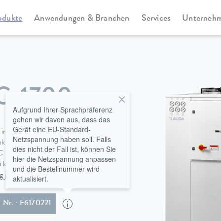
odukte
Anwendungen & Branchen
Services
Unterneh
Ultracool
-1700
Aufgrund Ihrer Sprachpräferenz
gehen wir davon aus, dass das
Gerät eine EU-Standard-
internem Bypass zur
Netzspannung haben soll. Falls
 serienmäßig integrierter
dies nicht der Fall ist, können Sie
 bis zu 45 °C betrieben werden.
hier die Netzspannung anpassen
5 kW arbeiten mit zwei
und die Bestellnummer wird
 jederzeit ab.
aktualisiert.
l-Nr. : E6170221