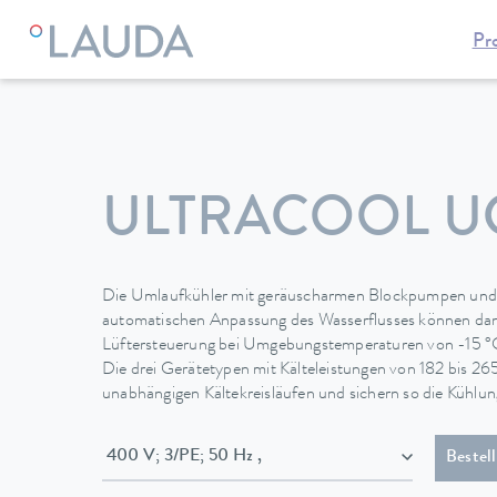
Pr
LAUDA
Temperiergeräte
Umlaufkühler
Umlaufkühler
ULTRACOOL UC
Die Umlaufkühler mit geräuscharmen Blockpumpen und 
automatischen Anpassung des Wasserflusses können dank
Lüftersteuerung bei Umgebungstemperaturen von -15 °C
Die drei Gerätetypen mit Kälteleistungen von 182 bis 26
unabhängigen Kältekreisläufen und sichern so die Kühlung
400 V; 3/PE; 50 Hz ,
Bestel