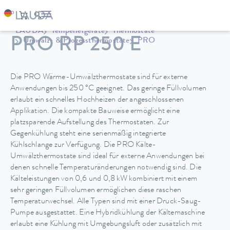
LAUDA
Temperiergeräte
Thermostate
PRO RP 250 E
Umwälz- & Prozessthermostate
PRO
Die PRO Wärme-Umwälzthermostate sind für externe
Anwendungen bis 250 °C geeignet. Das geringe Füllvolumen
erlaubt ein schnelles Hochheizen der angeschlossenen
Applikation. Die kompakte Bauweise ermöglicht eine
platzsparende Aufstellung des Thermostaten. Zur
Gegenkühlung steht eine serienmäßig integrierte
Kühlschlange zur Verfügung. Die PRO Kälte-
Umwälzthermostate sind ideal für externe Anwendungen bei
denen schnelle Temperaturänderungen notwendig sind. Die
Kälteleistungen von 0,6 und 0,8 kW kombiniert mit einem
sehr geringen Füllvolumen ermöglichen diese raschen
Temperaturwechsel. Alle Typen sind mit einer Druck-Saug-
Pumpe ausgestattet. Eine Hybridkühlung der Kältemaschine
erlaubt eine Kühlung mit Umgebungsluft oder zusätzlich mit