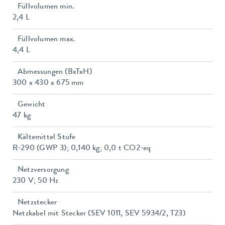
Füllvolumen min.
2,4 L
Füllvolumen max.
4,4 L
Abmessungen (BxTxH)
300 x 430 x 675 mm
Gewicht
47 kg
Kältemittel Stufe
R-290 (GWP 3); 0,140 kg; 0,0 t CO2-eq
Netzversorgung
230 V; 50 Hz
Netzstecker
Netzkabel mit Stecker (SEV 1011, SEV 5934/2, T23)