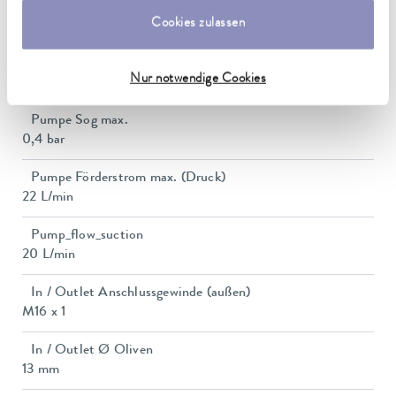
Leistungsaufnahme
Cookies zulassen
16 A
Förderdruck max.
Nur notwendige Cookies
0,7 bar
Pumpe Sog max.
0,4 bar
Pumpe Förderstrom max. (Druck)
22 L/min
Pump_flow_suction
20 L/min
In / Outlet Anschlussgewinde (außen)
M16 x 1
In / Outlet Ø Oliven
13 mm