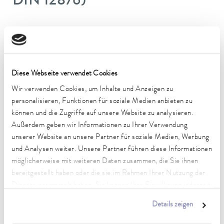
DIN 12876)
Arbeitstemperaturbereich
-50 ... 200 °C
Betriebstemperaturbereich
Diese Webseite verwendet Cookies
-50 ... 200 °C
Wir verwenden Cookies, um Inhalte und Anzeigen zu
Umgebungstemperaturbereich
personalisieren, Funktionen für soziale Medien anbieten zu
5 ... 40 °C
können und die Zugriffe auf unsere Website zu analysieren.
Außerdem geben wir Informationen zu Ihrer Verwendung
Temperaturkonstanz
unserer Website an unsere Partner für soziale Medien, Werbung
0,05 ± K
und Analysen weiter. Unsere Partner führen diese Informationen
möglicherweise mit weiteren Daten zusammen, die Sie ihnen
Heizleistung max.
2,5 kW
bereitgestellt haben oder die sie im Rahmen Ihrer Nutzung der
Dienste gesammelt haben. Sie können Ihre Einwilligung jederzeit
Leistungsaufnahme max.
anpassen oder widerrufen. Weitere Details hierzu finden Sie in
Details zeigen
3,7 kW
unserer
Datenschutzerklärung
.