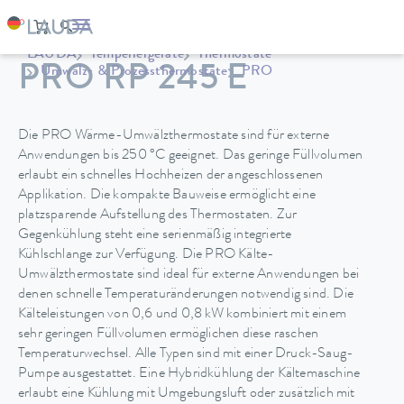
LAUDA
Temperiergeräte
Thermostate
PRO RP 245 E
Umwälz- & Prozessthermostate
PRO
Die PRO Wärme-Umwälzthermostate sind für externe
Anwendungen bis 250 °C geeignet. Das geringe Füllvolumen
erlaubt ein schnelles Hochheizen der angeschlossenen
Applikation. Die kompakte Bauweise ermöglicht eine
platzsparende Aufstellung des Thermostaten. Zur
Gegenkühlung steht eine serienmäßig integrierte
Kühlschlange zur Verfügung. Die PRO Kälte-
Umwälzthermostate sind ideal für externe Anwendungen bei
denen schnelle Temperaturänderungen notwendig sind. Die
Kälteleistungen von 0,6 und 0,8 kW kombiniert mit einem
sehr geringen Füllvolumen ermöglichen diese raschen
Temperaturwechsel. Alle Typen sind mit einer Druck-Saug-
Pumpe ausgestattet. Eine Hybridkühlung der Kältemaschine
erlaubt eine Kühlung mit Umgebungsluft oder zusätzlich mit