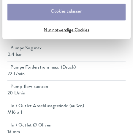
Leistungsaufnahme
Cookies zulassen
15 A
Förderdruck max.
Nur notwendige Cookies
0,7 bar
Pumpe Sog max.
0,4 bar
Pumpe Förderstrom max. (Druck)
22 L/min
Pump_flow_suction
20 L/min
In / Outlet Anschlussgewinde (außen)
M16 x 1
In / Outlet Ø Oliven
13 mm