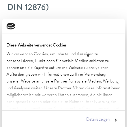
DIN 12876)
Arbeitstemperaturbereich
-45 ... 200 °C
Betriebstemperaturbereich
Diese Webseite verwendet Cookies
-45 ... 200 °C
Wir verwenden Cookies, um Inhalte und Anzeigen zu
personalisieren, Funktionen für soziale Medien anbieten zu
Umgebungstemperaturbereich
können und die Zugriffe auf unsere Website zu analysieren.
5 ... 40 °C
Außerdem geben wir Informationen zu Ihrer Verwendung
Temperaturkonstanz
unserer Website an unsere Partner für soziale Medien, Werbung
0,05 ± K
und Analysen weiter. Unsere Partner führen diese Informationen
möglicherweise mit weiteren Daten zusammen, die Sie ihnen
Heizleistung max.
bereitgestellt haben oder die sie im Rahmen Ihrer Nutzung der
1,3 kW
Dienste gesammelt haben. Sie können Ihre Einwilligung jederzeit
anpassen oder widerrufen. Weitere Details hierzu finden Sie in
Leistungsaufnahme max.
Details zeigen
unserer
Datenschutzerklärung
.
1,5 kW