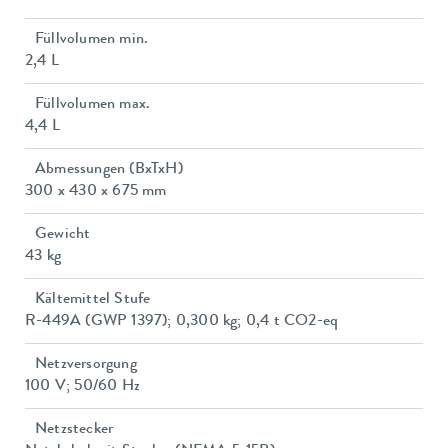
Füllvolumen min.
2,4 L
Füllvolumen max.
4,4 L
Abmessungen (BxTxH)
300 x 430 x 675 mm
Gewicht
43 kg
Kältemittel Stufe
R-449A (GWP 1397); 0,300 kg; 0,4 t CO2-eq
Netzversorgung
100 V; 50/60 Hz
Netzstecker