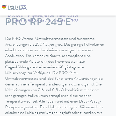
LAUDA
Temperiergeräte
Thermostate
PRO RP 245 E
Umwälz- & Prozessthermostate
PRO
Die PRO Wärme-Umwälzthermostate sind für externe
Anwendungen bis 250 °C geeignet. Das geringe Füllvolumen
erlaubt ein schnelles Hochheizen der angeschlossenen
Applikation. Die kompakte Bauweise ermöglicht eine
platzsparende Aufstellung des Thermostaten. Zur
Gegenkühlung steht eine serienmäßig integrierte
Kühlschlange zur Verfügung. Die PRO Kälte-
Umwälzthermostate sind ideal für externe Anwendungen bei
denen schnelle Temperaturänderungen notwendig sind. Die
Kälteleistungen von 0,6 und 0,8 kW kombiniert mit einem
sehr geringen Füllvolumen ermöglichen diese raschen
Temperaturwechsel. Alle Typen sind mit einer Druck-Saug-
Pumpe ausgestattet. Eine Hybridkühlung der Kältemaschine
erlaubt eine Kühlung mit Umgebungsluft oder zusätzlich mit