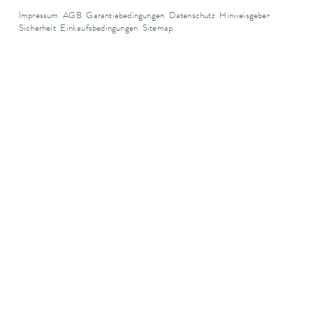
Impressum
AGB
Garantiebedingungen
Datenschutz
Hinweisgeber
Sicherheit
Einkaufsbedingungen
Sitemap