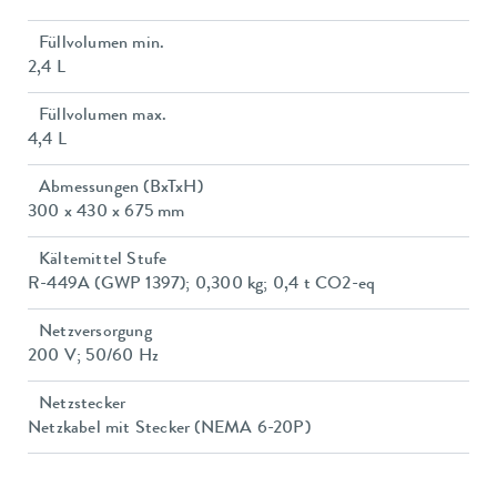
Füllvolumen min.
2,4 L
Füllvolumen max.
4,4 L
Abmessungen (BxTxH)
300 x 430 x 675 mm
Kältemittel Stufe
R-449A (GWP 1397); 0,300 kg; 0,4 t CO2-eq
Netzversorgung
200 V; 50/60 Hz
Netzstecker
Netzkabel mit Stecker (NEMA 6-20P)