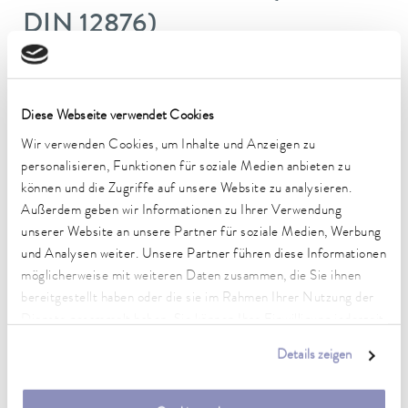
DIN 12876)
Arbeitstemperaturbereich
-45 ... 200 °C
Diese Webseite verwendet Cookies
Betriebstemperaturbereich
Wir verwenden Cookies, um Inhalte und Anzeigen zu
-45 ... 200 °C
personalisieren, Funktionen für soziale Medien anbieten zu
können und die Zugriffe auf unsere Website zu analysieren.
Umgebungstemperaturbereich
Außerdem geben wir Informationen zu Ihrer Verwendung
5 ... 40 °C
unserer Website an unsere Partner für soziale Medien, Werbung
und Analysen weiter. Unsere Partner führen diese Informationen
Temperaturkonstanz
möglicherweise mit weiteren Daten zusammen, die Sie ihnen
0,05 ± K
bereitgestellt haben oder die sie im Rahmen Ihrer Nutzung der
Heizleistung max.
Dienste gesammelt haben. Sie können Ihre Einwilligung jederzeit
1,9 kW
anpassen oder widerrufen. Weitere Details hierzu finden Sie in
Details zeigen
unserer
Datenschutzerklärung
.
Leistungsaufnahme max.
3,2 kW