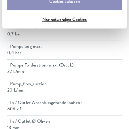
Cookies zulassen
Leistungsaufnahme
16 A
Nur notwendige Cookies
Förderdruck max.
0,7 bar
Pumpe Sog max.
0,4 bar
Pumpe Förderstrom max. (Druck)
22 L/min
Pump_flow_suction
20 L/min
In / Outlet Anschlussgewinde (außen)
M16 x 1
In / Outlet Ø Oliven
13 mm