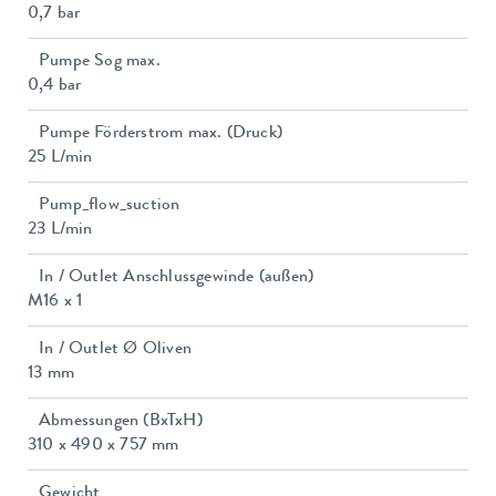
0,7 bar
Pumpe Sog max.
0,4 bar
Pumpe Förderstrom max. (Druck)
25 L/min
Pump_flow_suction
23 L/min
In / Outlet Anschlussgewinde (außen)
M16 x 1
In / Outlet Ø Oliven
13 mm
Abmessungen (BxTxH)
310 x 490 x 757 mm
Gewicht