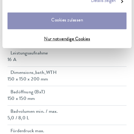
Details zeigen
0,01 ± K
unserer
Datenschutzerklärung
.
Heating_range
Cookies zulassen
2.8 ... 3.7 kW
Leistungsaufnahme max.
Nur notwendige Cookies
3,8 kW
Leistungsaufnahme
16 A
Dimensions_bath_WTH
150 x 150 x 200 mm
Badöffnung (BxT)
150 x 150 mm
Badvolumen min. / max.
5,0 / 8,0 L
Förderdruck max.