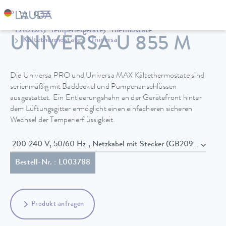
LAUDA
Temperiergeräte
Thermostate
UNIVERSA U 855 M
Kältethermostate
Universa
Die Universa PRO und Universa MAX Kältethermostate sind
serienmäßig mit Baddeckel und Pumpenanschlüssen
ausgestattet. Ein Entleerungshahn an der Gerätefront hinter
dem Lüftungsgitter ermöglicht einen einfacheren sicheren
Wechsel der Temperierflüssigkeit.
200-240 V, 50/60 Hz , Netzkabel mit Stecker (GB2099, 15934)
Bestell-Nr. : L003788
Produkt anfragen