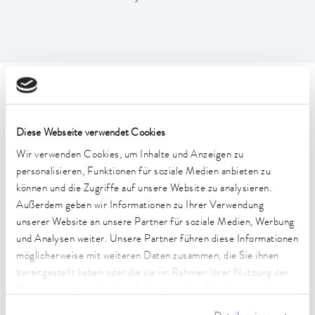
Technische Merkmale (nach
DIN 12876)
Diese Webseite verwendet Cookies
Wir verwenden Cookies, um Inhalte und Anzeigen zu
Arbeitstemperaturbereich
personalisieren, Funktionen für soziale Medien anbieten zu
-55 ... 200 °C
können und die Zugriffe auf unsere Website zu analysieren.
Außerdem geben wir Informationen zu Ihrer Verwendung
Betriebstemperaturbereich
unserer Website an unsere Partner für soziale Medien, Werbung
-55 ... 200 °C
und Analysen weiter. Unsere Partner führen diese Informationen
möglicherweise mit weiteren Daten zusammen, die Sie ihnen
Umgebungstemperaturbereich
5 ... 40 °C
bereitgestellt haben oder die sie im Rahmen Ihrer Nutzung der
Dienste gesammelt haben. Sie können Ihre Einwilligung jederzeit
Temperaturkonstanz
anpassen oder widerrufen. Weitere Details hierzu finden Sie in