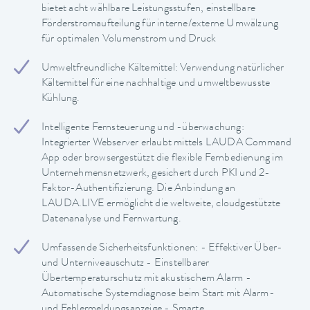
bietet acht wählbare Leistungsstufen, einstellbare
Förderstromaufteilung für interne/externe Umwälzung
für optimalen Volumenstrom und Druck
Umweltfreundliche Kältemittel: Verwendung natürlicher
Kältemittel für eine nachhaltige und umweltbewusste
Kühlung.
Intelligente Fernsteuerung und -überwachung:
Integrierter Webserver erlaubt mittels LAUDA Command
App oder browsergestützt die flexible Fernbedienung im
Unternehmensnetzwerk, gesichert durch PKI und 2-
Faktor-Authentifizierung. Die Anbindung an
LAUDA.LIVE ermöglicht die weltweite, cloudgestützte
Datenanalyse und Fernwartung.
Umfassende Sicherheitsfunktionen: - Effektiver Über-
und Unterniveauschutz - Einstellbarer
Übertemperaturschutz mit akustischem Alarm -
Automatische Systemdiagnose beim Start mit Alarm-
und Fehlermeldungsanzeige - Smarte