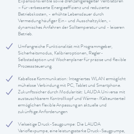
Expansionsventile sowie drehzahlgeregelter Ventilatoren
– für verbesserte Energieeffizienz und reduzierte
Betriebskosten, - erhöhte Lebensdauer durch
Vermeidung häufiger Ein- und Ausschaltzyklen, -
dynamisches Anfahren der Solltemperatur und - leiseren
Betrieb.
Umfangreiche Funktionalität mit Programmgeber,
Sicherheitsmodus, Kalibrieroptionen, Regler-
Selbstadaption und Wochenplaner für präzise und flexible
Prozesssteuerung.
Kabellose Kommunikation: Integriertes WLAN ermöglicht
mühelose Verbindung mit PC, Tablet und Smartphone.
Zukunftssicher durch Modularität: LAUDA Universa mit
austauschbarem Kontrollkopf und Wärme-/Kälteunterteil
ermöglichen flexible Anpassung an aktuelle und
zukünftige Anforderungen
Vielseitige Druck-Saugpumpe: Die LAUDA
Varioflexpumpe, eine leistungsstarke Druck-Saugpumpe,