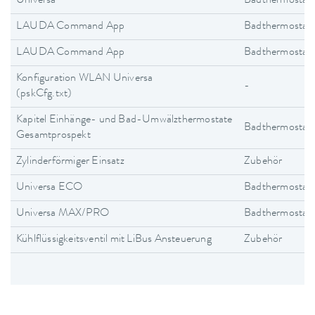
Universa
Badthermostat
LAUDA Command App
Badthermostat
LAUDA Command App
Badthermostat
Konfiguration WLAN Universa
-
(pskCfg.txt)
Kapitel Einhänge- und Bad-Umwälzthermostate
Badthermostat
Gesamtprospekt
Zylinderförmiger Einsatz
Zubehör
Universa ECO
Badthermostat
Universa MAX/PRO
Badthermostat
Kühlflüssigkeitsventil mit LiBus Ansteuerung
Zubehör