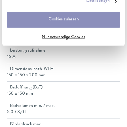
Details zeigen
0,01 ± K
unserer
Datenschutzerklärung
.
Heating_range
Cookies zulassen
1.4 ... 2.0 kW
Leistungsaufnahme max.
Nur notwendige Cookies
2 kW
Leistungsaufnahme
16 A
Dimensions_bath_WTH
150 x 150 x 200 mm
Badöffnung (BxT)
150 x 150 mm
Badvolumen min. / max.
5,0 / 8,0 L
Förderdruck max.