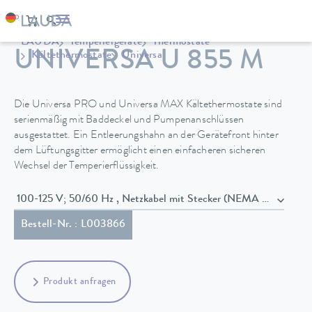
LAUDA
Temperiergeräte
Thermostate
UNIVERSA U 855 M
Kältethermostate
Universa
Die Universa PRO und Universa MAX Kältethermostate sind
serienmäßig mit Baddeckel und Pumpenanschlüssen
ausgestattet. Ein Entleerungshahn an der Gerätefront hinter
dem Lüftungsgitter ermöglicht einen einfacheren sicheren
Wechsel der Temperierflüssigkeit.
100-125 V; 50/60 Hz , Netzkabel mit Stecker (NEMA 5-20P)
Bestell-Nr. : L003866
Produkt anfragen