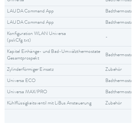
Universa
Badthermostat
LAUDA Command App
Badthermostat
LAUDA Command App
Badthermostat
Konfiguration WLAN Universa
-
(pskCfg.txt)
Kapitel Einhänge- und Bad-Umwälzthermostate
Badthermostat
Gesamtprospekt
Zylinderförmiger Einsatz
Zubehör
Universa ECO
Badthermostat
Universa MAX/PRO
Badthermostat
Kühlflüssigkeitsventil mit LiBus Ansteuerung
Zubehör