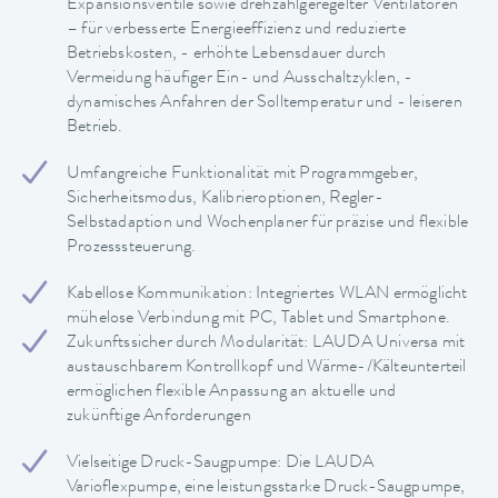
Expansionsventile sowie drehzahlgeregelter Ventilatoren
– für verbesserte Energieeffizienz und reduzierte
Betriebskosten, - erhöhte Lebensdauer durch
Vermeidung häufiger Ein- und Ausschaltzyklen, -
dynamisches Anfahren der Solltemperatur und - leiseren
Betrieb.
Umfangreiche Funktionalität mit Programmgeber,
Sicherheitsmodus, Kalibrieroptionen, Regler-
Selbstadaption und Wochenplaner für präzise und flexible
Prozesssteuerung.
Kabellose Kommunikation: Integriertes WLAN ermöglicht
mühelose Verbindung mit PC, Tablet und Smartphone.
Zukunftssicher durch Modularität: LAUDA Universa mit
austauschbarem Kontrollkopf und Wärme-/Kälteunterteil
ermöglichen flexible Anpassung an aktuelle und
zukünftige Anforderungen
Vielseitige Druck-Saugpumpe: Die LAUDA
Varioflexpumpe, eine leistungsstarke Druck-Saugpumpe,