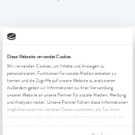
Technische Merkmale (nach
DIN 12876)
Diese Webseite verwendet Cookies
Wir verwenden Cookies, um Inhalte und Anzeigen zu
Arbeitstemperaturbereich
personalisieren, Funktionen für soziale Medien anbieten zu
-55 ... 200 °C
können und die Zugriffe auf unsere Website zu analysieren.
Außerdem geben wir Informationen zu Ihrer Verwendung
Betriebstemperaturbereich
unserer Website an unsere Partner für soziale Medien, Werbung
-55 ... 200 °C
und Analysen weiter. Unsere Partner führen diese Informationen
möglicherweise mit weiteren Daten zusammen, die Sie ihnen
Umgebungstemperaturbereich
5 ... 40 °C
bereitgestellt haben oder die sie im Rahmen Ihrer Nutzung der
Dienste gesammelt haben. Sie können Ihre Einwilligung jederzeit
Temperaturkonstanz
anpassen oder widerrufen. Weitere Details hierzu finden Sie in