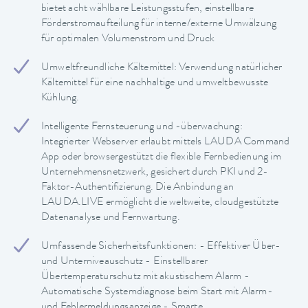
bietet acht wählbare Leistungsstufen, einstellbare
Förderstromaufteilung für interne/externe Umwälzung
für optimalen Volumenstrom und Druck
Umweltfreundliche Kältemittel: Verwendung natürlicher
Kältemittel für eine nachhaltige und umweltbewusste
Kühlung.
Intelligente Fernsteuerung und -überwachung:
Integrierter Webserver erlaubt mittels LAUDA Command
App oder browsergestützt die flexible Fernbedienung im
Unternehmensnetzwerk, gesichert durch PKI und 2-
Faktor-Authentifizierung. Die Anbindung an
LAUDA.LIVE ermöglicht die weltweite, cloudgestützte
Datenanalyse und Fernwartung.
Umfassende Sicherheitsfunktionen: - Effektiver Über-
und Unterniveauschutz - Einstellbarer
Übertemperaturschutz mit akustischem Alarm -
Automatische Systemdiagnose beim Start mit Alarm-
und Fehlermeldungsanzeige - Smarte