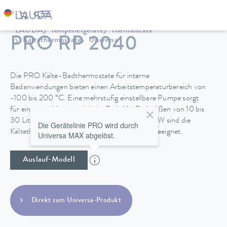
LAUDA
Temperiergeräte
Thermostate
PRO RP 2040
Kältethermostate
Universa
Die PRO Kälte-Badthermostate für interne
Badanwendungen bieten einen Arbeitstemperaturbereich von
-100 bis 200 °C. Eine mehrstufig einstellbare Pumpe sorgt
für eine gute Homogenität im Bad. Mit Badgrößen von 10 bis
30 Litern und Kälteleistungen von 0,4 bis 1,5 kW sind die
Die Gerätelinie PRO wird durch
Kältethermostat für vielfältige Anwendungen geeignet.
Universa MAX abgelöst.
Auslauf-Modell
Direkt zum Universa-Produkt