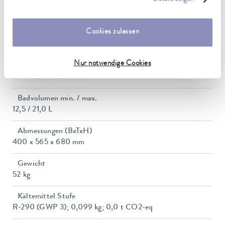
Leistungsaufnahme max.
unserer
Datenschutzerklärung
.
3,7 kW
Cookies zulassen
Leistungsaufnahme
16 A
Nur notwendige Cookies
Dimensions_bath_WTH
300 x 290 x 200 mm
Badvolumen min. / max.
12,5 / 21,0 L
Abmessungen (BxTxH)
400 x 565 x 680 mm
Gewicht
52 kg
Kältemittel Stufe
R-290 (GWP 3); 0,099 kg; 0,0 t CO2-eq