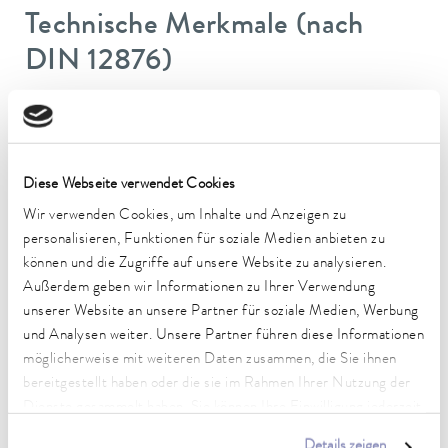
Technische Merkmale (nach
DIN 12876)
Arbeitstemperaturbereich
-40 ... 200 °C
Diese Webseite verwendet Cookies
Betriebstemperaturbereich
-40 ... 200 °C
Wir verwenden Cookies, um Inhalte und Anzeigen zu
personalisieren, Funktionen für soziale Medien anbieten zu
Umgebungstemperaturbereich
können und die Zugriffe auf unsere Website zu analysieren.
5 ... 40 °C
Außerdem geben wir Informationen zu Ihrer Verwendung
unserer Website an unsere Partner für soziale Medien, Werbung
Temperaturkonstanz
und Analysen weiter. Unsere Partner führen diese Informationen
0,01 ± K
möglicherweise mit weiteren Daten zusammen, die Sie ihnen
bereitgestellt haben oder die sie im Rahmen Ihrer Nutzung der
Heizleistung max.
3,6 kW
Dienste gesammelt haben. Sie können Ihre Einwilligung jederzeit
anpassen oder widerrufen. Weitere Details hierzu finden Sie in
Details zeigen