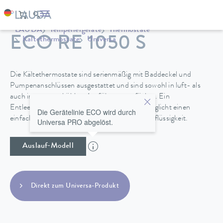
LAUDA
Temperiergeräte
Thermostate
ECO RE 1050 S
Kältethermostate
Universa
Die Kältethermostate sind serienmäßig mit Baddeckel und
Pumpenanschlüssen ausgestattet und sind sowohl in luft- als
auch in wassergekühlter Ausführung verfügbar. Ein
Entleerungshahn an der Geräterückseite ermöglicht einen
Die Gerätelinie ECO wird durch
einfachen und sicheren Wechsel der Temperierflüssigkeit.
Universa PRO abgelöst.
Auslauf-Modell
Direkt zum Universa-Produkt