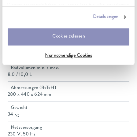
Dienste gesammelt haben. Sie können Ihre Einwilligung jederzeit
Leistungsaufnahme
anpassen oder widerrufen. Weitere Details hierzu finden Sie in
11 A
Details zeigen
unserer
Datenschutzerklärung
.
Förderdruck max.
0,6 bar
Cookies zulassen
Pumpe Förderstrom max. (Druck)
22 L/min
Nur notwendige Cookies
Badvolumen min. / max.
8,0 / 10,0 L
Abmessungen (BxTxH)
280 x 440 x 624 mm
Gewicht
34 kg
Netzversorgung
230 V; 50 Hz