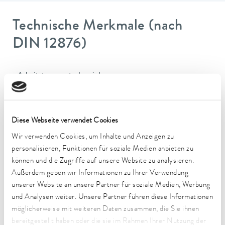
Technische Merkmale (nach
DIN 12876)
Arbeitstemperaturbereich
-50 ... 200 °C
Umgebungstemperaturbereich
5 ... 40 °C
Diese Webseite verwendet Cookies
Wir verwenden Cookies, um Inhalte und Anzeigen zu
Temperaturkonstanz
personalisieren, Funktionen für soziale Medien anbieten zu
0.02 ± K
können und die Zugriffe auf unsere Website zu analysieren.
Außerdem geben wir Informationen zu Ihrer Verwendung
Heizleistung max.
2 kW
unserer Website an unsere Partner für soziale Medien, Werbung
und Analysen weiter. Unsere Partner führen diese Informationen
Leistungsaufnahme max.
möglicherweise mit weiteren Daten zusammen, die Sie ihnen
2.5 kW
bereitgestellt haben oder die sie im Rahmen Ihrer Nutzung der