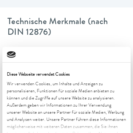
Technische Merkmale (nach
DIN 12876)
Arbeitstemperaturbereich
-50 ... 200 °C
Umgebungstemperaturbereich
Diese Webseite verwendet Cookies
5 ... 40 °C
Wir verwenden Cookies, um Inhalte und Anzeigen zu
Temperaturkonstanz
personalisieren, Funktionen für soziale Medien anbieten zu
0.02 ± K
können und die Zugriffe auf unsere Website zu analysieren.
Außerdem geben wir Informationen zu Ihrer Verwendung
Heizleistung max.
unserer Website an unsere Partner für soziale Medien, Werbung
1 kW
und Analysen weiter. Unsere Partner führen diese Informationen
möglicherweise mit weiteren Daten zusammen, die Sie ihnen
Leistungsaufnahme max.