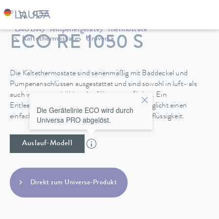
LAUDA
Temperiergeräte
Thermostate
ECO RE 1050 S
Kältethermostate
Universa
Die Kältethermostate sind serienmäßig mit Baddeckel und
Pumpenanschlüssen ausgestattet und sind sowohl in luft- als
auch in wassergekühlter Ausführung verfügbar. Ein
Entleerungshahn an der Geräterückseite ermöglicht einen
Die Gerätelinie ECO wird durch
einfachen und sicheren Wechsel der Temperierflüssigkeit.
Universa PRO abgelöst.
Auslauf-Modell
Direkt zum Universa-Produkt