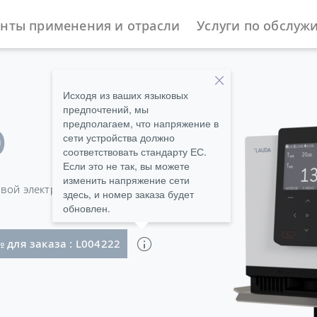
нты применения и отрасли
Услуги по обслуж
ы
Погружные термостаты
Universa
Исходя из ваших языковых
предпочтений, мы
предполагаем, что напряжение в
O
сети устройства должно
соответствовать стандарту ЕС.
Если это не так, вы можете
изменить напряжение сети
овой электроникой
здесь, и номер заказа будет
обновлен.
ль с угловым штекером Schuko (CEE7/7)
 для заказа : L004222