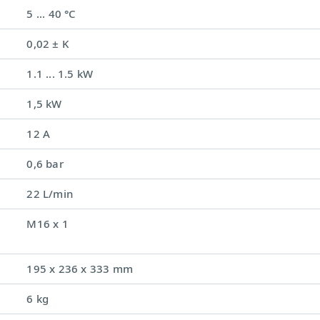
5 ... 40 °C
0,02 ± K
1.1 ... 1.5 kW
1,5 kW
12 A
0,6 bar
22 L/min
M16 x 1
195 x 236 x 333 mm
6 kg