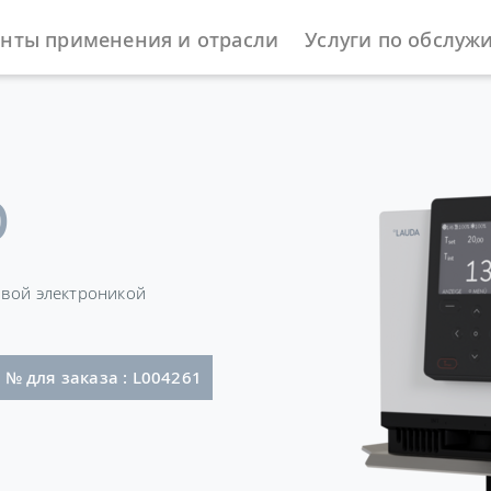
нты применения и отрасли
Услуги по обслуж
ы
Погружные термостаты
Universa
O
овой электроникой
 со штекером (NEMA 5-15P)
№ для заказа : L004261