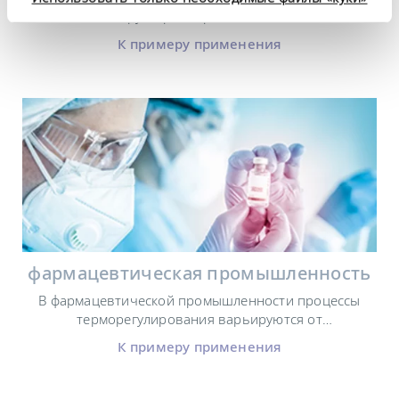
опытно-конструкторских работах имеет большое
значение, прежде всего, в области подготовки проб и
К примеру применения
обеспечения качества.
фармацевтическая промышленность
В фармацевтической промышленности процессы
терморегулирования варьируются от
исследовательского до производственного масштаба.
К примеру применения