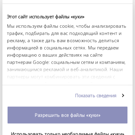
биотехнология
Этот сайт использует файлы «куки»
Контроль температуры имеет решающее значение
Мы используем файлы cookie, чтобы анализировать
для качества результатов исследований и
трафик, подбирать для вас подходящий контент и
производства.
К примеру применения
рекламу, а также дать вам возможность делиться
информацией в социальных сетях. Мы передаем
информацию о ваших действиях на сайте
партнерам Google: социальным сетям и компаниям,
занимающимся рекламой и веб-аналитикой. Наши
партнеры могут комбинировать эти сведения с
предоставленной вами информацией, а также
данными, которые они получили при
Показать сведения
использовании вами их сервисов. Вы можете
изменить или отозвать свое согласие в любое
время. Более подробную информацию об этом вы
Разрешить все файлы «куки»
Лаборатории исследований и
можете найти в нашей
политике
разработок
конфиденциальности
.
Использовать только необходимые файлы «куки»
Контроль температуры в научно-исследовательских и