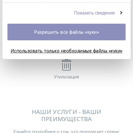
предоставленной вами информацией, а также
Тестирование и модернизация систем
данными, которые они получили при
Показать сведения
использовании вами их сервисов. Вы можете
изменить или отозвать свое согласие в любое
время. Более подробную информацию об этом вы
Разрешить все файлы «куки»
можете найти в нашей
политике
Управление запасными частями
конфиденциальности
.
Использовать только необходимые файлы «куки»
Утилизация
НАШИ УСЛУГИ - ВАШИ
ПРЕИМУЩЕСТВА
Узнайте подробнее о том, что предлагает сервис