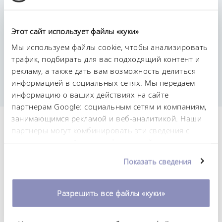
Этот сайт использует файлы «куки»
Постоянство температурного режима
Мы используем файлы cookie, чтобы анализировать
0,02 ± K
трафик, подбирать для вас подходящий контент и
рекламу, а также дать вам возможность делиться
информацией в социальных сетях. Мы передаем
информацию о ваших действиях на сайте
партнерам Google: социальным сетям и компаниям,
занимающимся рекламой и веб-аналитикой. Наши
Технические
партнеры могут комбинировать эти сведения с
предоставленной вами информацией, а также
характеристики (согл.
данными, которые они получили при
DIN 12876)
Показать сведения
использовании вами их сервисов. Вы можете
изменить или отозвать свое согласие в любое
время. Более подробную информацию об этом вы
Разрешить все файлы «куки»
Диапазон рабочих температур
можете найти в нашей
политике
30 ... 200 °C
конфиденциальности
.