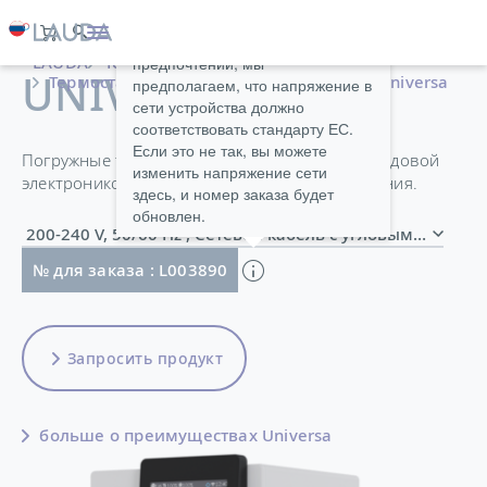
Исходя из ваших языковых
LAUDA
Термостатирующие устройства
предпочтений, мы
UNIVERSA PRO
Термостаты
Погружные термостаты
Universa
предполагаем, что напряжение в
сети устройства должно
соответствовать стандарту ЕС.
Если это не так, вы можете
Погружные термостаты LAUDA Universa с передовой
изменить напряжение сети
электроникой гарантируют точность управления.
здесь, и номер заказа будет
обновлен.
200-240 V, 50/60 Hz , Сетевой кабель с угловым 
№ для заказа : L003890
Запросить продукт
больше о преимуществах Universa