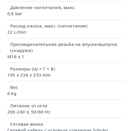
Давление нагнетания, макс.
0,6 bar
Расход насоса, макс. (нагнетание)
22 L/min
Присоединительная резьба на впуске/выпуске
(снаружи)
M16 x 1
Размеры (Ш × Г × В)
195 x 236 x 333 mm
Вес
6 kg
Питание от сети
200-240 V, 50/60 Hz
Сетевая вилка
Сетевой кабель с угловым штекером Schuko