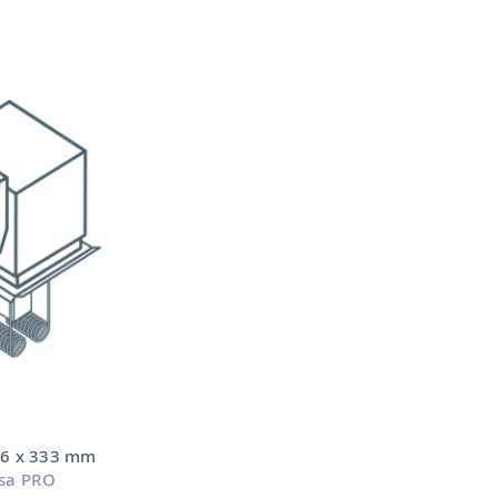
36 x 333 mm
rsa PRO