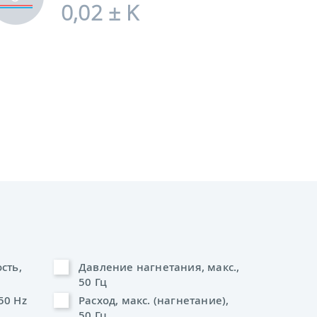
0,02 ± K
сть,
Давление нагнетания, макс.,
50 Гц
 50 Hz
Расход, макс. (нагнетание),
50 Гц