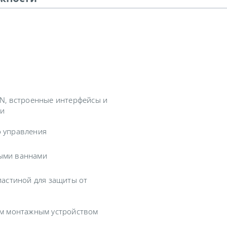
N, встроенные интерфейсы и
ли
 управления
ыми ваннами
ластиной для защиты от
ым монтажным устройством