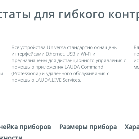
таты для гибкого конт
в
Все устройства Universa стандартно оснащены
Бл
интерфейсами Ethernet, USB и Wi-Fi и
по
предназначены для дистанционного управления с
ис
помощью приложения LAUDA Command
мм
 и
(Professional) и удаленного обслуживания с
помощью LAUDA.LIVE Services.
нейка приборов
Размеры прибора
Хар
жности