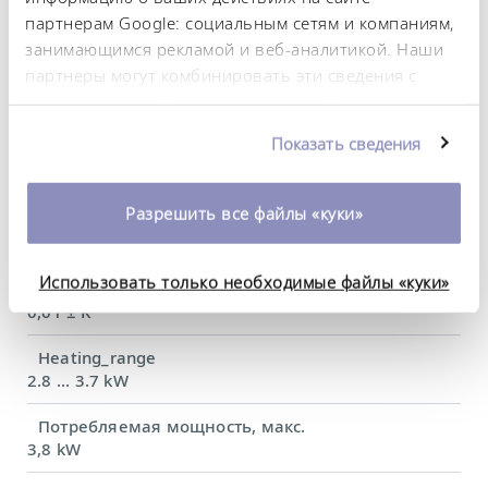
DIN 12876)
партнерам Google: социальным сетям и компаниям,
занимающимся рекламой и веб-аналитикой. Наши
партнеры могут комбинировать эти сведения с
Диапазон рабочих температур
предоставленной вами информацией, а также
-45 ... 200 °C
данными, которые они получили при
Показать сведения
Рабочий диапазон температур
использовании вами их сервисов. Вы можете
-45 ... 200 °C
изменить или отозвать свое согласие в любое
время. Более подробную информацию об этом вы
Разрешить все файлы «куки»
Диапазон температуры окружающей среды
можете найти в нашей
политике
5 ... 40 °C
конфиденциальности
.
Использовать только необходимые файлы «куки»
Постоянство температурного режима
0,01 ± K
Heating_range
2.8 ... 3.7 kW
Потребляемая мощность, макс.
3,8 kW