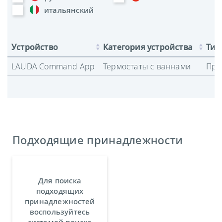
итальянский
Устройство
Категория устройства
Тип
LAUDA Command App
Термостаты с ваннами
Про
Подходящие принадлежности
Для поиска
подходящих
принадлежностей
воспользуйтесь
системой поиска