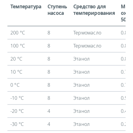
Температура
Ступень
Средство для
Мощ
насоса
темперирования
охла
50 Гц
200 °C
8
Термомасло
0.8 
100 °C
8
Термомасло
0.8 
20 °C
8
Этанол
0.8 
10 °C
8
Этанол
0.73
0 °C
8
Этанол
0.7 
-10 °C
8
Этанол
0.59
-20 °C
4
Этанол
0.44
-30 °C
4
Этанол
0.26