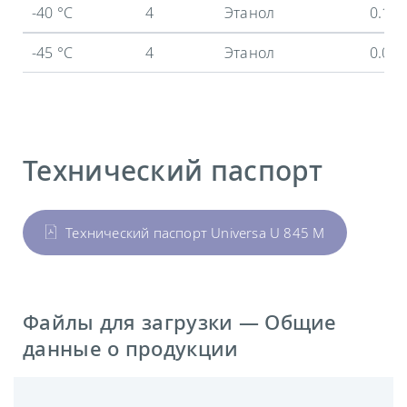
-40 °C
4
Этанол
0.12
-45 °C
4
Этанол
0.05
Технический паспорт
Технический паспорт Universa U 845 M
Файлы для загрузки — Общие
данные о продукции