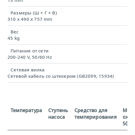
13 mm
Размеры (Ш × Г × В)
310 x 490 x 757 mm
Вес
45 kg
Питание от сети
200-240 V, 50/60 Hz
Сетевая вилка
Сетевой кабель со штекером (GB2099, 15934)
Температура
Ступень
Средство для
Мощ
насоса
темперирования
охла
50 Гц