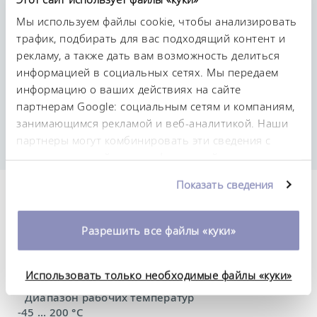
Мы используем файлы cookie, чтобы анализировать
трафик, подбирать для вас подходящий контент и
рекламу, а также дать вам возможность делиться
информацией в социальных сетях. Мы передаем
Постоянство температурного режима
информацию о ваших действиях на сайте
0,01 ± K
партнерам Google: социальным сетям и компаниям,
занимающимся рекламой и веб-аналитикой. Наши
партнеры могут комбинировать эти сведения с
предоставленной вами информацией, а также
данными, которые они получили при
Показать сведения
использовании вами их сервисов. Вы можете
Технические
изменить или отозвать свое согласие в любое
характеристики (согл.
время. Более подробную информацию об этом вы
Разрешить все файлы «куки»
можете найти в нашей
политике
DIN 12876)
конфиденциальности
.
Использовать только необходимые файлы «куки»
Диапазон рабочих температур
-45 ... 200 °C