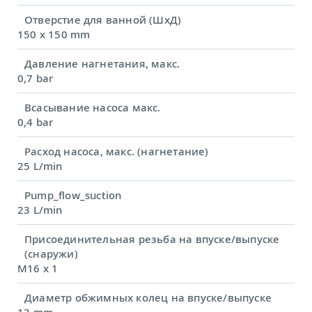
Отверстие для ванной (ШхД)
150 x 150 mm
Давление нагнетания, макс.
0,7 bar
Всасывание насоса макс.
0,4 bar
Расход насоса, макс. (нагнетание)
25 L/min
Pump_flow_suction
23 L/min
Присоединительная резьба на впуске/выпуске
(снаружи)
M16 x 1
Диаметр обжимных колец на впуске/выпуске