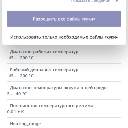
Показать сведения
использовании вами их сервисов. Вы можете
изменить или отозвать свое согласие в любое
Технические
время. Более подробную информацию об этом вы
Разрешить все файлы «куки»
характеристики (согл.
можете найти в нашей
политике
конфиденциальности
.
DIN 12876)
Использовать только необходимые файлы «куки»
Диапазон рабочих температур
-45 ... 200 °C
Рабочий диапазон температур
-45 ... 200 °C
Диапазон температуры окружающей среды
5 ... 40 °C
Постоянство температурного режима
0,01 ± K
Heating_range