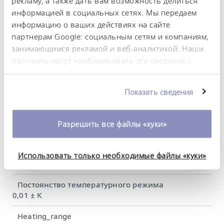
рекламу, а также дать вам возможность делиться
информацией в социальных сетях. Мы передаем
Технические
информацию о ваших действиях на сайте
партнерам Google: социальным сетям и компаниям,
характеристики (согл.
занимающимся рекламой и веб-аналитикой. Наши
DIN 12876)
партнеры могут комбинировать эти сведения с
предоставленной вами информацией, а также
данными, которые они получили при
Диапазон рабочих температур
Показать сведения
использовании вами их сервисов. Вы можете
-45 ... 200 °C
изменить или отозвать свое согласие в любое
время. Более подробную информацию об этом вы
Рабочий диапазон температур
Разрешить все файлы «куки»
можете найти в нашей
политике
-45 ... 200 °C
конфиденциальности
.
Диапазон температуры окружающей среды
Использовать только необходимые файлы «куки»
5 ... 40 °C
Постоянство температурного режима
0,01 ± K
Heating_range