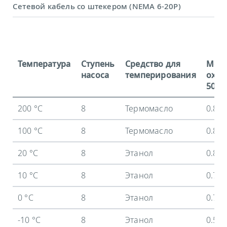
Сетевой кабель со штекером (NEMA 6-20P)
Температура
Ступень
Средство для
Мощ
насоса
темперирования
охла
50 Гц
200 °C
8
Термомасло
0.8 
100 °C
8
Термомасло
0.8 
20 °C
8
Этанол
0.8 
10 °C
8
Этанол
0.73
0 °C
8
Этанол
0.7 
-10 °C
8
Этанол
0.59