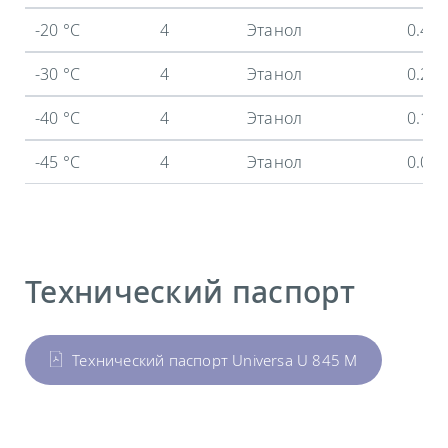
-20 °C
4
Этанол
0.44
-30 °C
4
Этанол
0.26
-40 °C
4
Этанол
0.12
-45 °C
4
Этанол
0.05
Технический паспорт
Технический паспорт Universa U 845 M