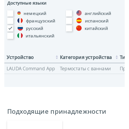
Доступные языки
немецкий
английский
французский
испанский
русский
китайский
итальянский
Устройство
Категория устройства
Тип
LAUDA Command App
Термостаты с ваннами
Про
Подходящие принадлежности