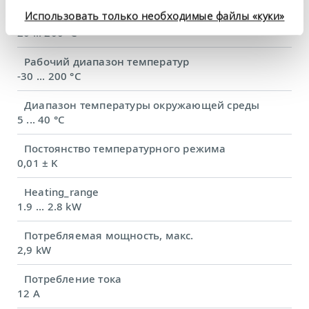
конфиденциальности
.
Диапазон рабочих температур с водяным
Использовать только необходимые файлы «куки»
охлаждением
20 ... 200 °C
Рабочий диапазон температур
-30 ... 200 °C
Диапазон температуры окружающей среды
5 ... 40 °C
Постоянство температурного режима
0,01 ± K
Heating_range
1.9 ... 2.8 kW
Потребляемая мощность, макс.
2,9 kW
Потребление тока
12 A