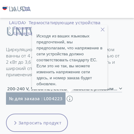
LAUDA
Термостатирующие устройства
UNIVERSA U 4 P
Термостаты
Нагревающие термостаты
Universa
Исходя из ваших языковых
предпочтений, мы
предполагаем, что напряжение в
Циркуляционные термостаты Universa с объемом
сети устройства должно
ванны от 4 до 40 литров и тепловой мощностью от
соответствовать стандарту ЕС.
2 кВт до 3,6 кВт обеспечивают полную гибкость и
Если это не так, вы можете
широкий спектр возможностей для любого
изменить напряжение сети
применения.
здесь, и номер заказа будет
обновлен.
200-240 V, 50/60 Hz , Сетевой кабель с угловым 
№ для заказа : L004223
Запросить продукт