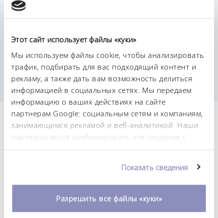
Этот сайт использует файлы «куки»
Постоянство температурного режима
0,01 ± K
Мы используем файлы cookie, чтобы анализировать
трафик, подбирать для вас подходящий контент и
рекламу, а также дать вам возможность делиться
информацией в социальных сетях. Мы передаем
информацию о ваших действиях на сайте
партнерам Google: социальным сетям и компаниям,
Технические
занимающимся рекламой и веб-аналитикой. Наши
партнеры могут комбинировать эти сведения с
характеристики (согл.
предоставленной вами информацией, а также
DIN 12876)
данными, которые они получили при
Показать сведения
использовании вами их сервисов. Вы можете
изменить или отозвать свое согласие в любое
Диапазон рабочих температур
время. Более подробную информацию об этом вы
Разрешить все файлы «куки»
30 ... 200 °C
можете найти в нашей
политике