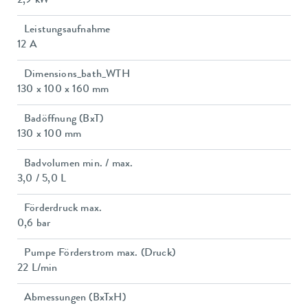
2,9 kW
Leistungsaufnahme
12 A
Dimensions_bath_WTH
130 x 100 x 160 mm
Badöffnung (BxT)
130 x 100 mm
Badvolumen min. / max.
3,0 / 5,0 L
Förderdruck max.
0,6 bar
Pumpe Förderstrom max. (Druck)
22 L/min
Abmessungen (BxTxH)