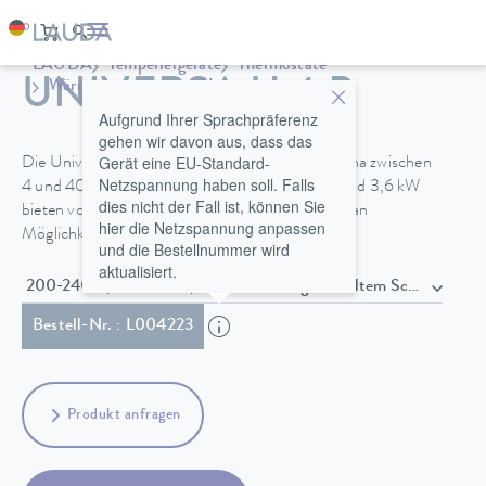
LAUDA
Temperiergeräte
Thermostate
UNIVERSA U 4 P
Wärmethermostate
Universa
Aufgrund Ihrer Sprachpräferenz
gehen wir davon aus, dass das
Gerät eine EU-Standard-
Die Universa Wärmethermostate mit Badvolumina zwischen
Netzspannung haben soll. Falls
4 und 40 L und Heizleistungen zwischen 2 kW und 3,6 kW
dies nicht der Fall ist, können Sie
bieten volle Flexibilität und ein breites Spektrum an
hier die Netzspannung anpassen
Möglichkeiten für alle Anwendungen.
und die Bestellnummer wird
aktualisiert.
200-240 V, 50/60 Hz , Netzkabel mit gewinkeltem Schuko 
Bestell-Nr. : L004223
Produkt anfragen