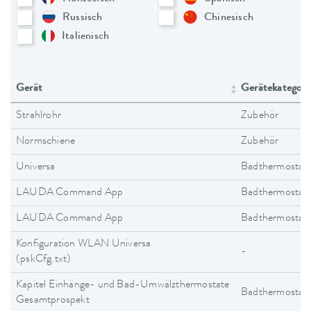
Russisch
Chinesisch
Italienisch
Gerät
Gerätekategori
Strahlrohr
Zubehör
Normschiene
Zubehör
Universa
Badthermostat
LAUDA Command App
Badthermostat
LAUDA Command App
Badthermostat
Konfiguration WLAN Universa
-
(pskCfg.txt)
Kapitel Einhänge- und Bad-Umwälzthermostate
Badthermostat
Gesamtprospekt