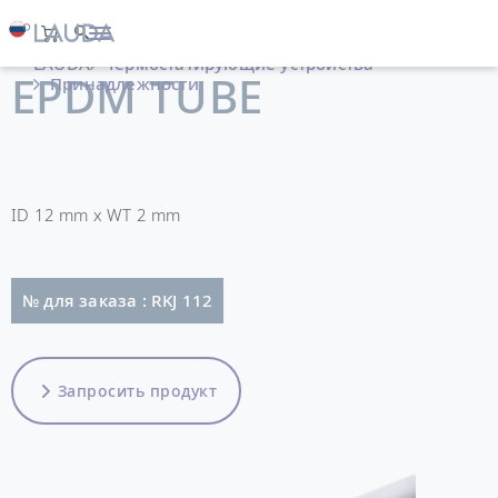
LAUDA
Термостатирующие устройства
EPDM TUBE
Принадлежности
ID 12 mm x WT 2 mm
№ для заказа : RKJ 112
Запросить продукт