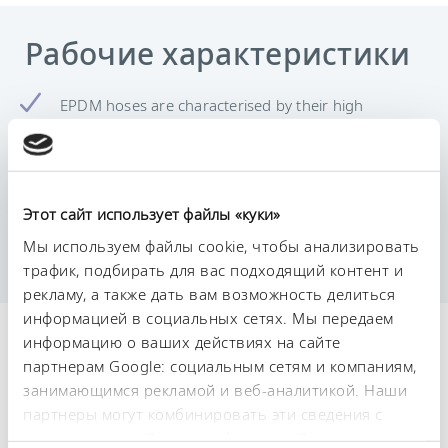
Рабочие характеристики
EPDM hoses are characterised by their high
resistance to weathering, UV radiation, ozone, acids
and alkalis. They are temperature-resistant and
offer high elasticity as well as excellent low-
temperature performance.
EPDM hose not suitable for mineral oils and Ultra
Этот сайт использует файлы «куки»
350
Мы используем файлы cookie, чтобы анализировать
Hose available by the metre
трафик, подбирать для вас подходящий контент и
рекламу, а также дать вам возможность делиться
информацией в социальных сетях. Мы передаем
Технические
информацию о ваших действиях на сайте
партнерам Google: социальным сетям и компаниям,
характеристики (согл.
занимающимся рекламой и веб-аналитикой. Наши
DIN 12876)
партнеры могут комбинировать эти сведения с
предоставленной вами информацией, а также