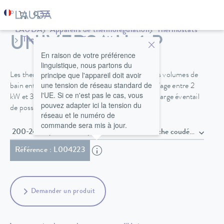
LAUDA
Appareils de thermorégulation
Thermostats
UNIVERSA U 4 P
Thermostats chauffants
Universa
En raison de votre préférence
linguistique, nous partons du
principe que l'appareil doit avoir
Les thermostats de chauffage Universa avec des volumes de
une tension de réseau standard de
bain entre 4 et 40 L et des puissances de chauffage entre 2
l'UE. Si ce n'est pas le cas, vous
kW et 3,6 kW offrent une flexibilité totale et un large éventail
pouvez adapter ici la tension du
de possibilités pour toutes les applications.
réseau et le numéro de
commande sera mis à jour.
200-240 V, 50/60 Hz , Câble secteur avec fiche coudée Sch
Référence : L004223
Demander un produit