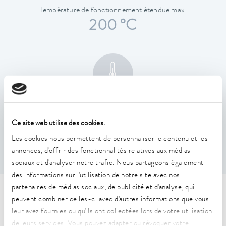
Température de fonctionnement étendue max.
200 °C
Constance de la température
0,01 ± K
Ce site web utilise des cookies.
Les cookies nous permettent de personnaliser le contenu et les
annonces, d'offrir des fonctionnalités relatives aux médias
sociaux et d'analyser notre trafic. Nous partageons également
des informations sur l'utilisation de notre site avec nos
partenaires de médias sociaux, de publicité et d'analyse, qui
Caractéristiques techniques
peuvent combiner celles-ci avec d'autres informations que vous
leur avez fournies ou qu'ils ont collectées lors de votre utilisation
(selon DIN 12876)
de leurs services. Vous pouvez adapter ou révoquer votre