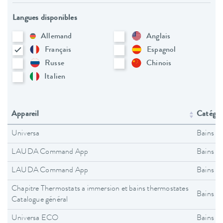
Langues disponibles
Allemand
Anglais
Français
Espagnol
Russe
Chinois
Italien
Appareil
Catégori
Universa
Bains t
LAUDA Command App
Bains t
LAUDA Command App
Bains t
Chapitre Thermostats a immersion et bains thermostates
Bains t
Catalogue général
Universa ECO
Bains t