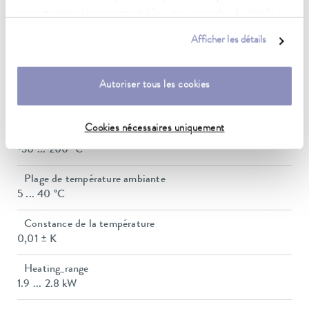
consentement à tout moment. Vous trouverez plus de détails à
Plage de température de fonctionnement
ce sujet dans notre
déclaration de protection des données
.
Afficher les détails
30 ... 200 °C
Plage de température de fonctionnement avec
Autoriser tous les cookies
refroidissement à l'eau
20 ... 200 °C
Cookies nécessaires uniquement
Plage de température de fonctionnement
-30 ... 200 °C
Plage de température ambiante
5 ... 40 °C
Constance de la température
0,01 ± K
Heating_range
1.9 ... 2.8 kW