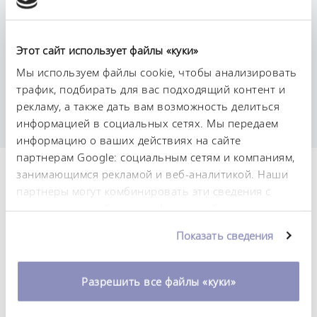
Этот сайт использует файлы «куки»
Постоянство температурного режима
Мы используем файлы cookie, чтобы анализировать
0,01 ± K
трафик, подбирать для вас подходящий контент и
рекламу, а также дать вам возможность делиться
информацией в социальных сетях. Мы передаем
информацию о ваших действиях на сайте
партнерам Google: социальным сетям и компаниям,
занимающимся рекламой и веб-аналитикой. Наши
Технические
партнеры могут комбинировать эти сведения с
характеристики (согл.
предоставленной вами информацией, а также
данными, которые они получили при
DIN 12876)
Показать сведения
использовании вами их сервисов. Вы можете
изменить или отозвать свое согласие в любое
время. Более подробную информацию об этом вы
Диапазон рабочих температур
Разрешить все файлы «куки»
30 ... 200 °C
можете найти в нашей
политике
конфиденциальности
.