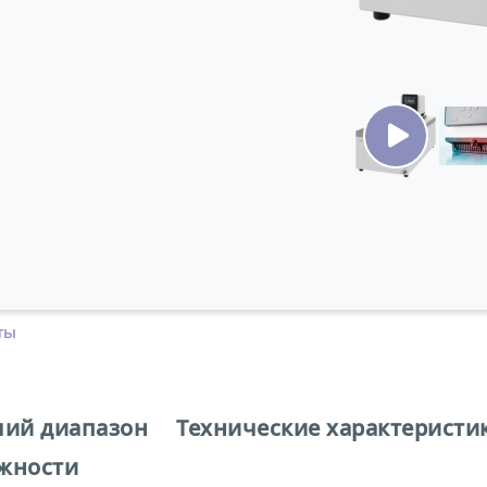
ты
чий диапазон
Технические характеристи
жности