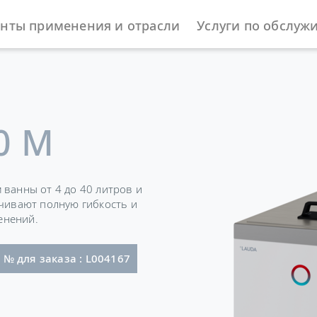
нты применения и отрасли
Услуги по обслуж
ы
Нагревающие термостаты
Universa
0 M
 ванны от 4 до 40 литров и
ечивают полную гибкость и
енений.
со штекером (NEMA 6-20P)
№ для заказа : L004167