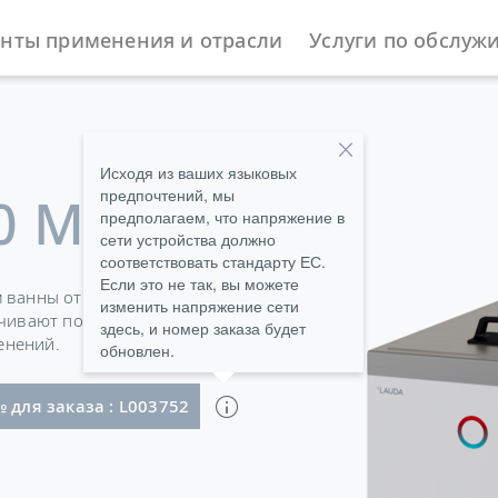
нты применения и отрасли
Услуги по обслуж
ы
Нагревающие термостаты
Universa
Исходя из ваших языковых
предпочтений, мы
0 M
предполагаем, что напряжение в
сети устройства должно
соответствовать стандарту ЕС.
Если это не так, вы можете
 ванны от 4 до 40 литров и
изменить напряжение сети
ечивают полную гибкость и
здесь, и номер заказа будет
енений.
обновлен.
ль с угловым штекером Schuko (CEE7/7)
 для заказа : L003752