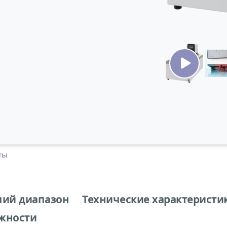
ты
чий диапазон
Технические характеристи
жности