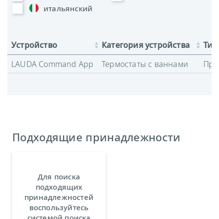
итальянский
Устройство
Категория устройства
Тип
LAUDA Command App
Термостаты с ваннами
Про
Подходящие принадлежности
Для поиска
подходящих
принадлежностей
воспользуйтесь
системой поиска