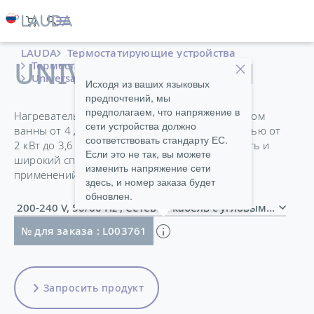
LAUDA
Термостатирующие устройства
UNIVERSA U 40 M
Термостаты
Нагревающие термостаты
Universa
Исходя из ваших языковых
предпочтений, мы
предполагаем, что напряжение в
Нагревательные термостаты Universa с объемом
сети устройства должно
ванны от 4 до 40 литров и тепловой мощностью от
соответствовать стандарту ЕС.
2 кВт до 3,6 кВт обеспечивают полную гибкость и
Если это не так, вы можете
широкий спектр возможностей для любых
изменить напряжение сети
применений.
здесь, и номер заказа будет
обновлен.
200-240 V, 50/60 Hz , Сетевой кабель с угловым 
№ для заказа : L003761
Запросить продукт