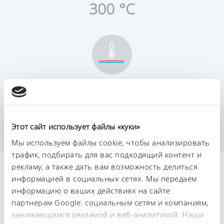
300 °C
Постоянство температурного режима
0,01 ± K
Этот сайт использует файлы «куки»
Мы используем файлы cookie, чтобы анализировать
трафик, подбирать для вас подходящий контент и
рекламу, а также дать вам возможность делиться
Технические
информацией в социальных сетях. Мы передаем
характеристики (согл.
информацию о ваших действиях на сайте
партнерам Google: социальным сетям и компаниям,
DIN 12876)
занимающимся рекламой и веб-аналитикой. Наши