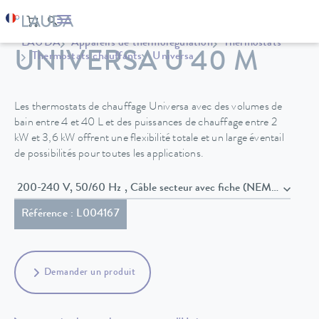
LAUDA
Appareils de thermorégulation
Thermostats
UNIVERSA U 40 M
Thermostats chauffants
Universa
Les thermostats de chauffage Universa avec des volumes de
bain entre 4 et 40 L et des puissances de chauffage entre 2
kW et 3,6 kW offrent une flexibilité totale et un large éventail
de possibilités pour toutes les applications.
200-240 V, 50/60 Hz , Câble secteur avec fiche (NEMA 6-20P)
Référence : L004167
Demander un produit