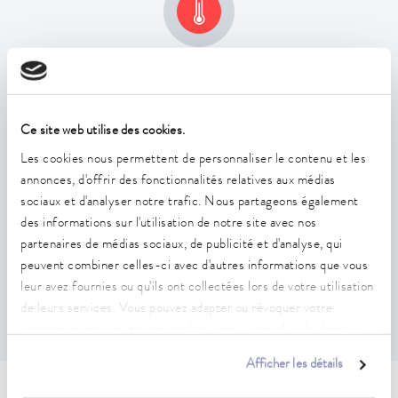
Température de fonctionnement étendue max.
300 °C
Ce site web utilise des cookies.
Les cookies nous permettent de personnaliser le contenu et les
annonces, d'offrir des fonctionnalités relatives aux médias
sociaux et d'analyser notre trafic. Nous partageons également
des informations sur l'utilisation de notre site avec nos
partenaires de médias sociaux, de publicité et d'analyse, qui
Constance de la température
peuvent combiner celles-ci avec d'autres informations que vous
0,01 ± K
leur avez fournies ou qu'ils ont collectées lors de votre utilisation
de leurs services. Vous pouvez adapter ou révoquer votre
consentement à tout moment. Vous trouverez plus de détails à
ce sujet dans notre
déclaration de protection des données
.
Afficher les détails