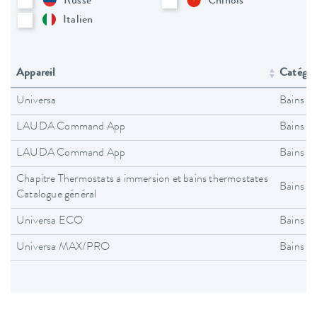
Russe
Chinois
Italien
Appareil
Catégori
Universa
Bains t
LAUDA Command App
Bains t
LAUDA Command App
Bains t
Chapitre Thermostats a immersion et bains thermostates
Bains t
Catalogue général
Universa ECO
Bains t
Universa MAX/PRO
Bains t